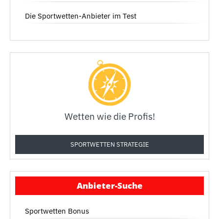
Die Sportwetten-Anbieter im Test
Wetten wie die Profis!
SPORTWETTEN STRATEGIE
Anbieter-Suche
Sportwetten Bonus