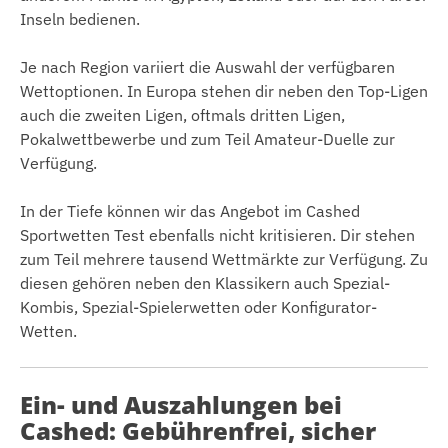
Inseln bedienen.
Je nach Region variiert die Auswahl der verfügbaren
Wettoptionen. In Europa stehen dir neben den Top-Ligen
auch die zweiten Ligen, oftmals dritten Ligen,
Pokalwettbewerbe und zum Teil Amateur-Duelle zur
Verfügung.
In der Tiefe können wir das Angebot im Cashed
Sportwetten Test ebenfalls nicht kritisieren. Dir stehen
zum Teil mehrere tausend Wettmärkte zur Verfügung. Zu
diesen gehören neben den Klassikern auch Spezial-
Kombis, Spezial-Spielerwetten oder Konfigurator-
Wetten.
Ein- und Auszahlungen bei
Cashed: Gebührenfrei, sicher