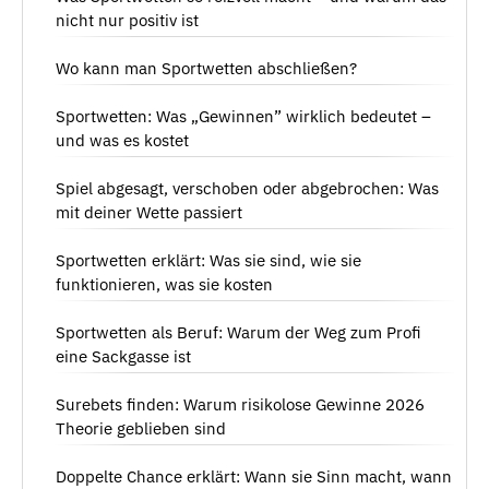
nicht nur positiv ist
Wo kann man Sportwetten abschließen?
Sportwetten: Was „Gewinnen” wirklich bedeutet –
und was es kostet
Spiel abgesagt, verschoben oder abgebrochen: Was
mit deiner Wette passiert
Sportwetten erklärt: Was sie sind, wie sie
funktionieren, was sie kosten
Sportwetten als Beruf: Warum der Weg zum Profi
eine Sackgasse ist
Surebets finden: Warum risikolose Gewinne 2026
Theorie geblieben sind
Doppelte Chance erklärt: Wann sie Sinn macht, wann