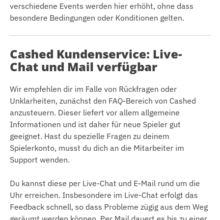
verschiedene Events werden hier erhöht, ohne dass
besondere Bedingungen oder Konditionen gelten.
Cashed Kundenservice
: Live-
Chat und Mail verfügbar
Wir empfehlen dir im Falle von Rückfragen oder
Unklarheiten, zunächst den FAQ-Bereich von Cashed
anzusteuern. Dieser liefert vor allem allgemeine
Informationen und ist daher für neue Spieler gut
geeignet. Hast du spezielle Fragen zu deinem
Spielerkonto, musst du dich an die Mitarbeiter im
Support wenden.
Du kannst diese per Live-Chat und E-Mail rund um die
Uhr erreichen. Insbesondere im Live-Chat erfolgt das
Feedback schnell, so dass Probleme zügig aus dem Weg
geräumt werden können. Per Mail dauert es bis zu einer