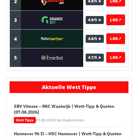
2
LOS
↗
4.9/5 ★
3
LOS
↗
4.9/5 ★
4
LOS
↗
4.8/5 ★
5
LOS
↗
4.7/5 ★
Aktuelle Wett Tipps
SBV Vitesse – RKC Waalwijk | Wett-Tipp & Quoten
(07.08.2026)
07.08.2026
|
Jan Rademeister
Wett Tipps
Hannover 96 II – HSC Hannover | Wett-Tipp & Quoten