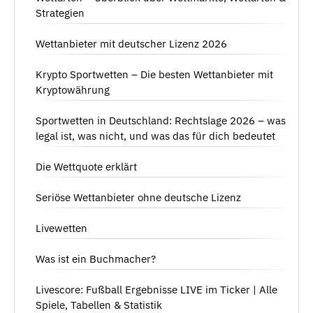
Strategien
Wettanbieter mit deutscher Lizenz 2026
Krypto Sportwetten – Die besten Wettanbieter mit
Kryptowährung
Sportwetten in Deutschland: Rechtslage 2026 – was
legal ist, was nicht, und was das für dich bedeutet
Die Wettquote erklärt
Seriöse Wettanbieter ohne deutsche Lizenz
Livewetten
Was ist ein Buchmacher?
Livescore: Fußball Ergebnisse LIVE im Ticker | Alle
Spiele, Tabellen & Statistik