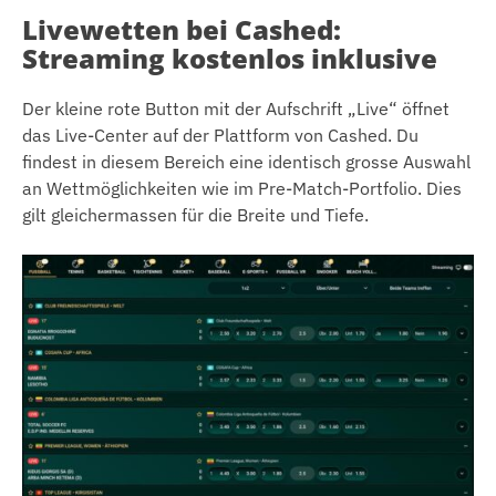
Livewetten bei
Cashed
:
Streaming kostenlos inklusive
Der kleine rote Button mit der Aufschrift „Live“ öffnet
das Live-Center auf der Plattform von Cashed. Du
findest in diesem Bereich eine identisch grosse Auswahl
an Wettmöglichkeiten wie im Pre-Match-Portfolio. Dies
gilt gleichermassen für die Breite und Tiefe.