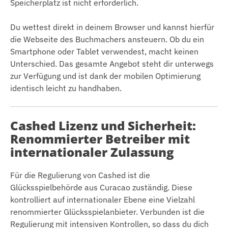
Speicherplatz ist nicht erforderlich.
Du wettest direkt in deinem Browser und kannst hierfür
die Webseite des Buchmachers ansteuern. Ob du ein
Smartphone oder Tablet verwendest, macht keinen
Unterschied. Das gesamte Angebot steht dir unterwegs
zur Verfügung und ist dank der mobilen Optimierung
identisch leicht zu handhaben.
Cashed Lizenz und Sicherheit:
Renommierter Betreiber mit
internationaler Zulassung
Für die Regulierung von Cashed ist die
Glücksspielbehörde aus Curacao zuständig. Diese
kontrolliert auf internationaler Ebene eine Vielzahl
renommierter Glücksspielanbieter. Verbunden ist die
Regulierung mit intensiven Kontrollen, so dass du dich