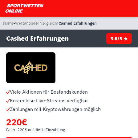
›
›
Home
Wettanbieter Vergleich
Cashed Erfahrungen
Cashed Erfahrungen
3.6/5 ★
Viele Aktionen für Bestandskunden
Kostenlose Live-Streams verfügbar
Zahlungen mit Kryptowährungen möglich
220€
Bis zu 220€ auf die 1. Einzahlung