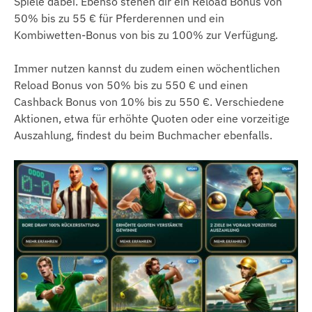
Spiele dabei. Ebenso stehen dir ein Reload Bonus von
50% bis zu 55 € für Pferderennen und ein
Kombiwetten-Bonus von bis zu 100% zur Verfügung.
Immer nutzen kannst du zudem einen wöchentlichen
Reload Bonus von 50% bis zu 550 € und einen
Cashback Bonus von 10% bis zu 550 €. Verschiedene
Aktionen, etwa für erhöhte Quoten oder eine vorzeitige
Auszahlung, findest du beim Buchmacher ebenfalls.