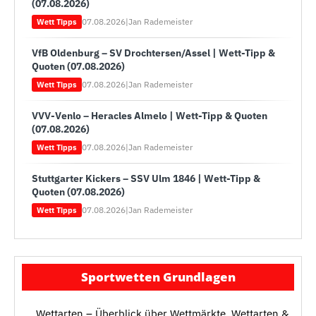
(07.08.2026)
07.08.2026
|
Jan Rademeister
Wett Tipps
VfB Oldenburg – SV Drochtersen/Assel | Wett-Tipp &
Quoten (07.08.2026)
07.08.2026
|
Jan Rademeister
Wett Tipps
VVV-Venlo – Heracles Almelo | Wett-Tipp & Quoten
(07.08.2026)
07.08.2026
|
Jan Rademeister
Wett Tipps
Stuttgarter Kickers – SSV Ulm 1846 | Wett-Tipp &
Quoten (07.08.2026)
07.08.2026
|
Jan Rademeister
Wett Tipps
Sportwetten Grundlagen
Wettarten – Überblick über Wettmärkte, Wettarten &