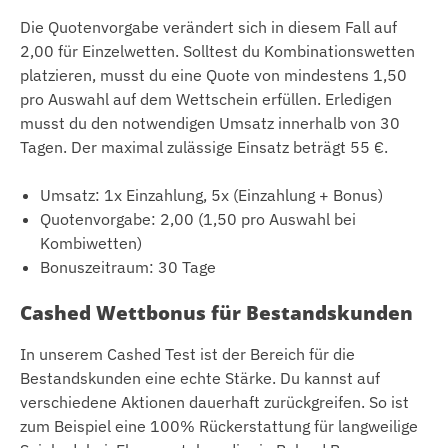
Die Quotenvorgabe verändert sich in diesem Fall auf
2,00 für Einzelwetten. Solltest du Kombinationswetten
platzieren, musst du eine Quote von mindestens 1,50
pro Auswahl auf dem Wettschein erfüllen. Erledigen
musst du den notwendigen Umsatz innerhalb von 30
Tagen. Der maximal zulässige Einsatz beträgt 55 €.
Umsatz: 1x Einzahlung, 5x (Einzahlung + Bonus)
Quotenvorgabe: 2,00 (1,50 pro Auswahl bei
Kombiwetten)
Bonuszeitraum: 30 Tage
Cashed Wettbonus für Bestandskunden
In unserem Cashed Test ist der Bereich für die
Bestandskunden eine echte Stärke. Du kannst auf
verschiedene Aktionen dauerhaft zurückgreifen. So ist
zum Beispiel eine 100% Rückerstattung für langweilige