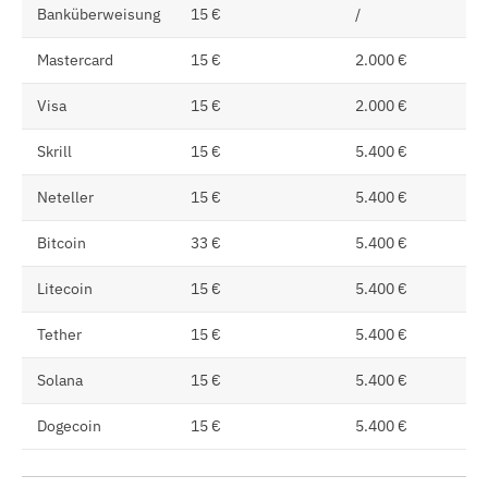
Banküberweisung
15 €
/
Mastercard
15 €
2.000 €
Visa
15 €
2.000 €
Skrill
15 €
5.400 €
Neteller
15 €
5.400 €
Bitcoin
33 €
5.400 €
Litecoin
15 €
5.400 €
Tether
15 €
5.400 €
Solana
15 €
5.400 €
Dogecoin
15 €
5.400 €