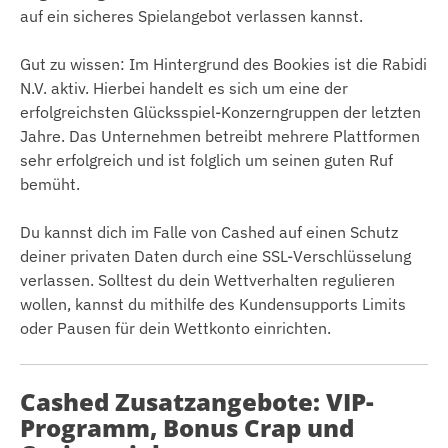
auf ein sicheres Spielangebot verlassen kannst.
Gut zu wissen: Im Hintergrund des Bookies ist die Rabidi
N.V. aktiv. Hierbei handelt es sich um eine der
erfolgreichsten Glücksspiel-Konzerngruppen der letzten
Jahre. Das Unternehmen betreibt mehrere Plattformen
sehr erfolgreich und ist folglich um seinen guten Ruf
bemüht.
Du kannst dich im Falle von Cashed auf einen Schutz
deiner privaten Daten durch eine SSL-Verschlüsselung
verlassen. Solltest du dein Wettverhalten regulieren
wollen, kannst du mithilfe des Kundensupports Limits
oder Pausen für dein Wettkonto einrichten.
Cashed Zusatzangebote: VIP-
Programm, Bonus Crap und