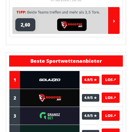
TIPP:
Beide Teams treffen und mehr als 3,5 Tore.
›
2,60
Beste Sportwettenanbieter
1
LOS
↗
4.9/5 ★
2
LOS
↗
4.9/5 ★
3
LOS
↗
4.9/5 ★