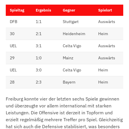
Spieltag
Ergebnis
Gegner
Spielort
DFB
1:1
Stuttgart
Auswärts
30
2:1
Heidenheim
Heim
UEL
3:1
Celta Vigo
Auswärts
29
1:0
Mainz
Auswärts
UEL
3:0
Celta Vigo
Heim
28
2:3
Bayern
Heim
Freiburg konnte vier der letzten sechs Spiele gewinnen
und überzeugte vor allem international mit starken
Leistungen. Die Offensive ist derzeit in Topform und
erzielt regelmäßig mehrere Treffer pro Spiel. Gleichzeitig
hat sich auch die Defensive stabilisiert, was besonders