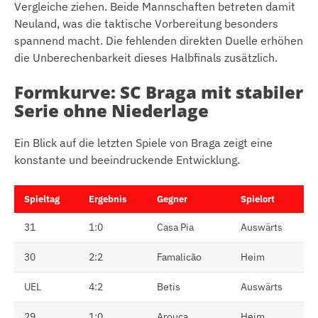
Vergleiche ziehen. Beide Mannschaften betreten damit
Neuland, was die taktische Vorbereitung besonders
spannend macht. Die fehlenden direkten Duelle erhöhen
die Unberechenbarkeit dieses Halbfinals zusätzlich.
Formkurve: SC Braga mit stabiler
Serie ohne Niederlage
Ein Blick auf die letzten Spiele von Braga zeigt eine
konstante und beeindruckende Entwicklung.
Spieltag
Ergebnis
Gegner
Spielort
31
1:0
Casa Pia
Auswärts
30
2:2
Famalicão
Heim
UEL
4:2
Betis
Auswärts
29
1:0
Arouca
Heim