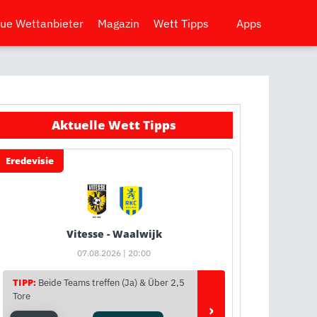
ue Wettanbieter
Magazin
Wett Tipps
Apps
Aktuelle Wett Tipps
Eredevisie
Vitesse - Waalwijk
07.08.2026 | 20:00
TIPP:
Beide Teams treffen (Ja) & Über 2,5
Tore
›