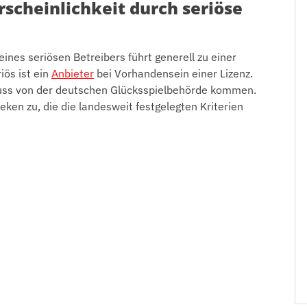
scheinlichkeit durch seriöse
ines seriösen Betreibers führt generell zu einer
iös ist ein
Anbieter
bei Vorhandensein einer Lizenz.
muss von der deutschen Glücksspielbehörde kommen.
ken zu, die die landesweit festgelegten Kriterien