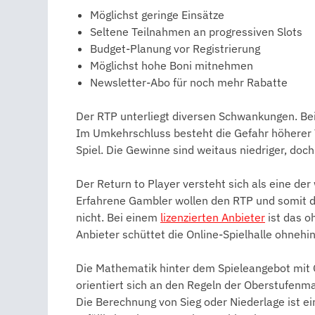
Möglichst geringe Einsätze
Seltene Teilnahmen an progressiven Slots
Budget-Planung vor Registrierung
Möglichst hohe Boni mitnehmen
Newsletter-Abo für noch mehr Rabatte
Der RTP unterliegt diversen Schwankungen. Bei
Im Umkehrschluss besteht die Gefahr höherer Ve
Spiel. Die Gewinne sind weitaus niedriger, doch
Der Return to Player versteht sich als eine der
Erfahrene Gambler wollen den RTP und somit die
nicht. Bei einem
lizenzierten Anbieter
ist das o
Anbieter schüttet die Online-Spielhalle ohnehi
Die Mathematik hinter dem Spieleangebot mit Gl
orientiert sich an den Regeln der Oberstufenm
Die Berechnung von Sieg oder Niederlage ist ei