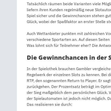
Tatsächlich räumen beide Varianten viele Mögli
liefern ihren Kunden regelmäßig neue Slotautom
Spiel sicher und die Gewinnchancen stehen gut.
Glück, wobei der Spaßfaktor an erster Stelle st
Auch Wettanbieter punkten mit zahlreichen Vort
verschiedene Sportarten an. Auf diesen Seiten
Was lohnt sich für Teilnehmer eher? Die Antwor
Die Gewinnchancen in der 
In der Spielothek brauchen Gambler vergleichsw
Regelwerk der einzelnen Slots zu kennen. Bei 
RTP, den sogenannten Return to Player. Er sagt 
zurückgehen. Der Prozentsatz beträgt im Optim
der Sieg maßgeblich dem persönlichen Glück. Vi
der Spielautomaten ist jedoch nicht möglich. 
Das realisieren sie durch: