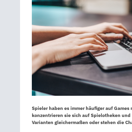
Spieler haben es immer häufiger auf Games
konzentrieren sie sich auf Spielotheken und 
Varianten gleichermaßen oder stehen die Ch