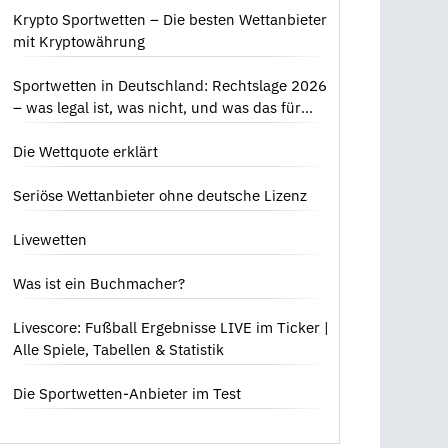
Krypto Sportwetten – Die besten Wettanbieter
mit Kryptowährung
Sportwetten in Deutschland: Rechtslage 2026
– was legal ist, was nicht, und was das für
dich bedeutet
Die Wettquote erklärt
Seriöse Wettanbieter ohne deutsche Lizenz
Livewetten
Was ist ein Buchmacher?
Livescore: Fußball Ergebnisse LIVE im Ticker |
Alle Spiele, Tabellen & Statistik
Die Sportwetten-Anbieter im Test