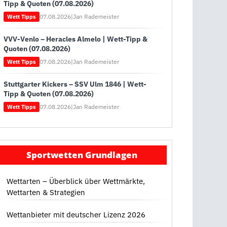
Tipp & Quoten (07.08.2026)
07.08.2026
|
Jan Rademeister
Wett Tipps
VVV-Venlo – Heracles Almelo | Wett-Tipp &
Quoten (07.08.2026)
07.08.2026
|
Jan Rademeister
Wett Tipps
Stuttgarter Kickers – SSV Ulm 1846 | Wett-
Tipp & Quoten (07.08.2026)
07.08.2026
|
Jan Rademeister
Wett Tipps
Sportwetten Grundlagen
Wettarten – Überblick über Wettmärkte,
Wettarten & Strategien
Wettanbieter mit deutscher Lizenz 2026