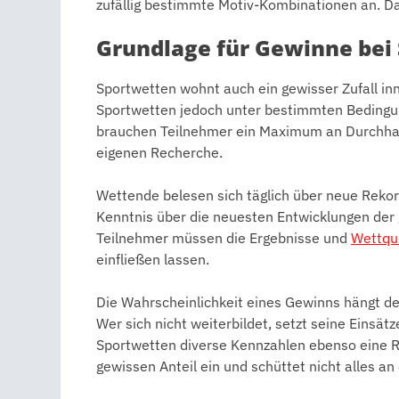
zufällig bestimmte Motiv-Kombinationen an. Dad
Grundlage für Gewinne bei
Sportwetten wohnt auch ein gewisser Zufall inn
Sportwetten jedoch unter bestimmten Bedingunge
brauchen Teilnehmer ein Maximum an Durchhalt
eigenen Recherche.
Wettende belesen sich täglich über neue Reko
Kenntnis über die neuesten Entwicklungen der 
Teilnehmer müssen die Ergebnisse und
Wettqu
einfließen lassen.
Die Wahrscheinlichkeit eines Gewinns hängt d
Wer sich nicht weiterbildet, setzt seine Einsätz
Sportwetten diverse Kennzahlen ebenso eine Ro
gewissen Anteil ein und schüttet nicht alles an 