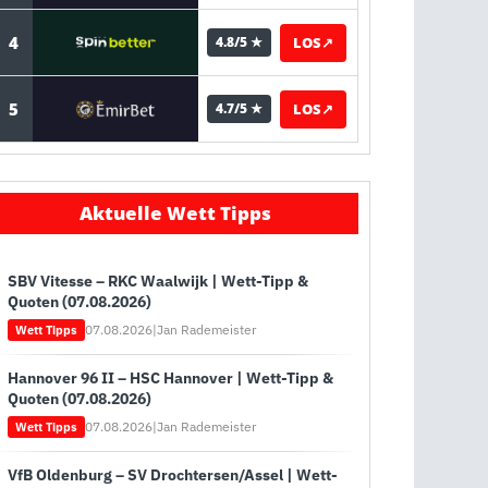
4
LOS
↗
4.8/5 ★
5
LOS
↗
4.7/5 ★
Aktuelle Wett Tipps
SBV Vitesse – RKC Waalwijk | Wett-Tipp &
Quoten (07.08.2026)
07.08.2026
|
Jan Rademeister
Wett Tipps
Hannover 96 II – HSC Hannover | Wett-Tipp &
Quoten (07.08.2026)
07.08.2026
|
Jan Rademeister
Wett Tipps
VfB Oldenburg – SV Drochtersen/Assel | Wett-