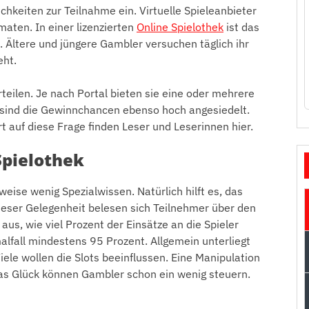
chkeiten zur Teilnahme ein. Virtuelle Spieleanbieter
aten. In einer lizenzierten
Online Spielothek
ist das
 Ältere und jüngere Gambler versuchen täglich ihr
eht.
eilen. Je nach Portal bieten sie eine oder mehrere
 sind die Gewinnchancen ebenso hoch angesiedelt.
t auf diese Frage finden Leser und Leserinnen hier.
Spielothek
eise wenig Spezialwissen. Natürlich hilft es, das
dieser Gelegenheit belesen sich Teilnehmer über den
aus, wie viel Prozent der Einsätze an die Spieler
alfall mindestens 95 Prozent. Allgemein unterliegt
ele wollen die Slots beeinflussen. Eine Manipulation
Das Glück können Gambler schon ein wenig steuern.