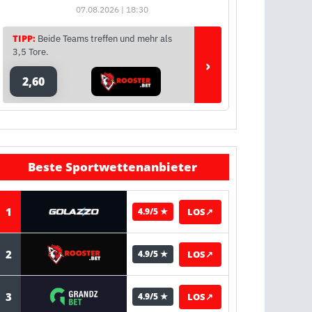
07.08.2026 | 18:30
TIPP:
Beide Teams treffen und mehr als
3,5 Tore.
›
2,60
Beste Sportwettenanbieter
1
LOS
↗
4.9/5 ★
2
LOS
↗
4.9/5 ★
3
LOS
↗
4.9/5 ★