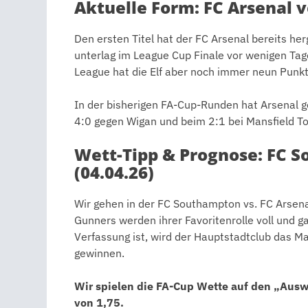
Aktuelle Form: FC Arsenal v
Den ersten Titel hat der FC Arsenal bereits h
unterlag im League Cup Finale vor wenigen Tag
League hat die Elf aber noch immer neun Punkte
In der bisherigen FA-Cup-Runden hat Arsenal g
4:0 gegen Wigan und beim 2:1 bei Mansfield T
Wett-Tipp & Prognose: FC S
(04.04.26)
Wir gehen in der FC Southampton vs. FC Arsen
Gunners werden ihrer Favoritenrolle voll und g
Verfassung ist, wird der Hauptstadtclub das M
gewinnen.
Wir spielen die FA-Cup Wette auf den „Auswä
von 1,75.