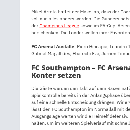
Mikel Arteta haftet der Makel an, dass der Coa
soll nun alles anders werden. Die Gunners habe
der
Champions League
sowie im FA-Cup. Arsena
herschenken. Die Londer wollen ihrer Favorite
FC Arsenal Ausfälle
: Piero Hincapie, Leandro T
Gabriel Magalhães, Eberechi Eze, Jurrien Timber
FC Southampton – FC Arsena
Konter setzen
Die Gäste werden den Takt auf dem Rasen natür
Spielkontrolle bereits in der Anfangsphase üb
auf eine schnelle Entscheidung drängen. Wir e
lässt den FC Southampton im Normalfall mit der
Ausgangslage warten wir die Heimelf defensiv. 
halten, um im weiteren Spielverlauf mit schne