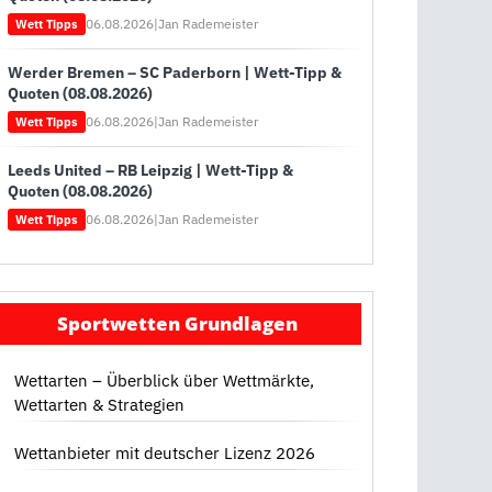
06.08.2026
|
Jan Rademeister
Wett Tipps
Werder Bremen – SC Paderborn | Wett-Tipp &
Quoten (08.08.2026)
06.08.2026
|
Jan Rademeister
Wett Tipps
Leeds United – RB Leipzig | Wett-Tipp &
Quoten (08.08.2026)
06.08.2026
|
Jan Rademeister
Wett Tipps
Sportwetten Grundlagen
Wettarten – Überblick über Wettmärkte,
Wettarten & Strategien
Wettanbieter mit deutscher Lizenz 2026