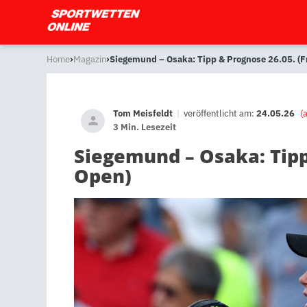
›
›
Home
Magazin
Siegemund – Osaka: Tipp & Prognose 26.05. (F
Tom Meisfeldt
|
veröffentlicht am:
24.05.26
(
3 Min. Lesezeit
Siegemund – Osaka: Tipp
Open)