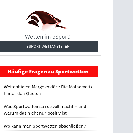
Wetten im eSport!
ESPORT WETTANBIETER
Häufige Fragen zu Sportwetten
Wettanbieter-Marge erklärt: Die Mathematik
hinter den Quoten
Was Sportwetten so reizvoll macht – und
warum das nicht nur positiv ist
Wo kann man Sportwetten abschließen?