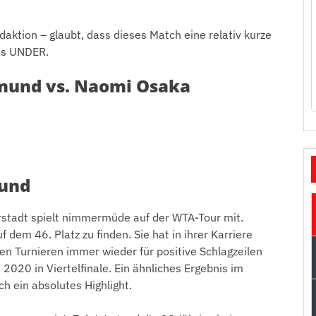
aktion – glaubt, dass dieses Match eine relativ kurze
das UNDER.
emund vs. Naomi Osaka
mund
erstadt spielt nimmermüde auf der WTA-Tour mit.
dem 46. Platz zu finden. Sie hat in ihrer Karriere
en Turnieren immer wieder für positive Schlagzeilen
020 in Viertelfinale. Ein ähnliches Ergebnis im
h ein absolutes Highlight.