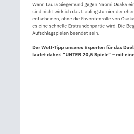
Wenn Laura Siegemund gegen Naomi Osaka eine
sind nicht wirklich das Lieblingsturnier der eh
entscheiden, ohne die Favoritenrolle von Osaka 
es eine schnelle Erstrundenpartie wird. Die B
Aufschlagspielen beendet sein.
Der Wett-Tipp unseres Experten für das Du
lautet daher: “UNTER 20,5 Spiele” – mit ein