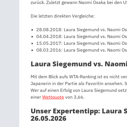
zurück. Zuletzt gewann Naomi Osaka bei den U
Die letzten direkten Vergleiche:
28.08.2018: Laura Siegemund vs. Naomi Os
04.04.2018: Laura Siegemund vs. Naomi Os
15.05.2017: Laura Siegemund vs. Naomi Os
08.03.2016: Laura Siegemund vs. Naomi Os
Laura Siegemund vs. Naom
Mit dem Blick aufs WTA-Ranking ist es nicht v
Japanerin in der Partie als Favoritin ansehen.
Wer auf einen Erfolg von Laura Siegemund setz
einer
Wettquote
von 3,66.
Unser Expertentipp: Laura
26.05.2026