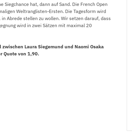
 Siegchance hat, dann auf Sand. Die French Open
emaligen Weltranglisten-Ersten. Die Tagesform wird
in Abrede stellen zu wollen. Wir setzen darauf, dass
egegnung wird in zwei Sätzen mit maximal 20
ell zwischen Laura Siegemund und Naomi Osaka
er Quote von 1,90.