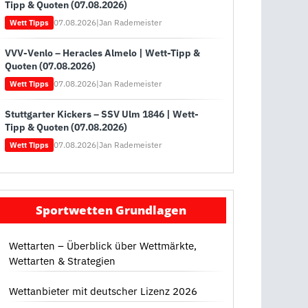
Tipp & Quoten (07.08.2026)
07.08.2026
|
Jan Rademeister
Wett Tipps
VVV-Venlo – Heracles Almelo | Wett-Tipp &
Quoten (07.08.2026)
07.08.2026
|
Jan Rademeister
Wett Tipps
Stuttgarter Kickers – SSV Ulm 1846 | Wett-
Tipp & Quoten (07.08.2026)
07.08.2026
|
Jan Rademeister
Wett Tipps
Sportwetten Grundlagen
Wettarten – Überblick über Wettmärkte,
Wettarten & Strategien
Wettanbieter mit deutscher Lizenz 2026