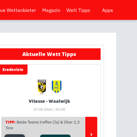
ue Wettanbieter
Magazin
Wett Tipps
Apps
Aktuelle Wett Tipps
Eredevisie
Vitesse - Waalwijk
07.08.2026 | 20:00
TIPP:
Beide Teams treffen (Ja) & Über 2,5
Tore
›