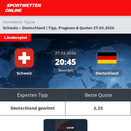
›
›
Home
Wett Tipps
Schweiz – Deutschland | Tipp, Prognose & Quoten 27.03.2026
Länderspiel
27.03.2026
20:45
Beendet
Schweiz
Deutschland
Experten Tipp
Beste Quote
Deutschland gewinnt
2,15