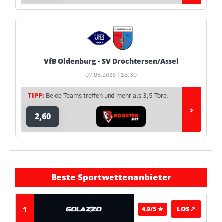
VfB Oldenburg - SV Drochtersen/Assel
07.08.2026 | 18:30
TIPP:
Beide Teams treffen und mehr als 3,5 Tore.
›
2,60
Beste Sportwettenanbieter
1
LOS
↗
4.9/5 ★