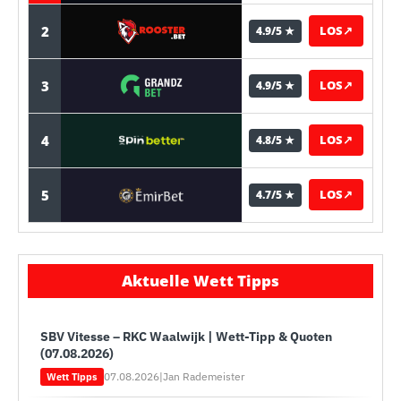
2
LOS
↗
4.9/5 ★
3
LOS
↗
4.9/5 ★
4
LOS
↗
4.8/5 ★
5
LOS
↗
4.7/5 ★
Aktuelle Wett Tipps
SBV Vitesse – RKC Waalwijk | Wett-Tipp & Quoten
(07.08.2026)
07.08.2026
|
Jan Rademeister
Wett Tipps