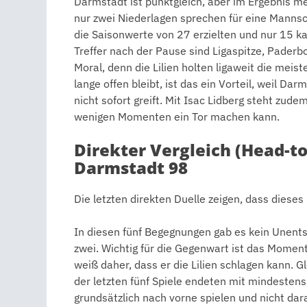
Darmstadt ist punktgleich, aber im Ergebnis me
nur zwei Niederlagen sprechen für eine Mannsch
die Saisonwerte von 27 erzielten und nur 15 ka
Treffer nach der Pause sind Ligaspitze, Paderb
Moral, denn die Lilien holten ligaweit die mei
lange offen bleibt, ist das ein Vorteil, weil D
nicht sofort greift. Mit Isac Lidberg steht zud
wenigen Momenten ein Tor machen kann.
Direkter Vergleich (Head-to
Darmstadt 98
Die letzten direkten Duelle zeigen, dass diese
In diesen fünf Begegnungen gab es kein Unent
zwei. Wichtig für die Gegenwart ist das Mome
weiß daher, dass er die Lilien schlagen kann. Gl
der letzten fünf Spiele endeten mit mindestens
grundsätzlich nach vorne spielen und nicht dara