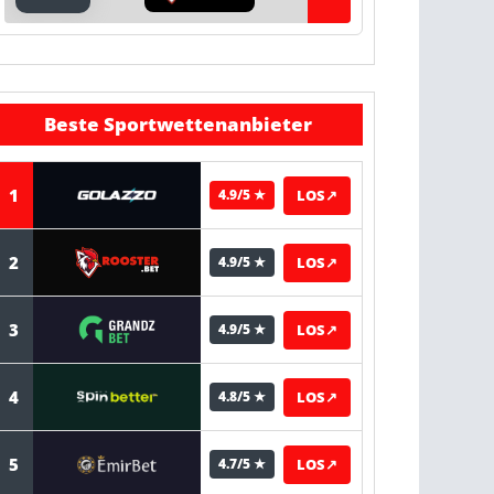
Beste Sportwettenanbieter
1
LOS
↗
4.9/5 ★
2
LOS
↗
4.9/5 ★
3
LOS
↗
4.9/5 ★
4
LOS
↗
4.8/5 ★
5
LOS
↗
4.7/5 ★