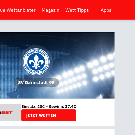
ue Wettanbieter
Magazin
Wett Tipps
Apps
SV Darmstadt 98
Einsatz: 20€ – Gewinn: 37.4€
JETZT WETTEN