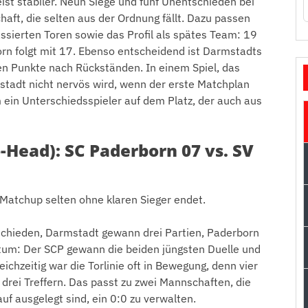
ist stabiler. Neun Siege und fünf Unentschieden bei
aft, die selten aus der Ordnung fällt. Dazu passen
ssierten Toren sowie das Profil als spätes Team: 19
orn folgt mit 17. Ebenso entscheidend ist Darmstadts
sten Punkte nach Rückständen. In einem Spiel, das
armstadt nicht nervös wird, wenn der erste Matchplan
em ein Unterschiedsspieler auf dem Platz, der auch aus
-Head): SC Paderborn 07 vs. SV
s Matchup selten ohne klaren Sieger endet.
schieden, Darmstadt gewann drei Partien, Paderborn
ntum: Der SCP gewann die beiden jüngsten Duelle und
eichzeitig war die Torlinie oft in Bewegung, denn vier
 drei Treffern. Das passt zu zwei Mannschaften, die
uf ausgelegt sind, ein 0:0 zu verwalten.