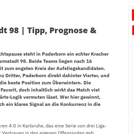
t 98 | Tipp, Prognose &
chtspause steht in Paderborn ein echter Kracher
armstadt 98. Beide Teams liegen nach 16
t zum engsten Kreis der Aufstiegskandidaten.
z Dritter, Paderborn direkt dahinter Vierter, und
die beste Position zum Überwintern. Die
Favorit, doch inhaltlich wirkt das Match viel
ärts-Logik vermuten lässt. Wer hier gewinnt,
h ein klares Signal an die Konkurrenz in die
 4:0 in Karlsruhe, das eine Serie von drei Liga-
Vertrauen in den eigenen Offensivplan gab.