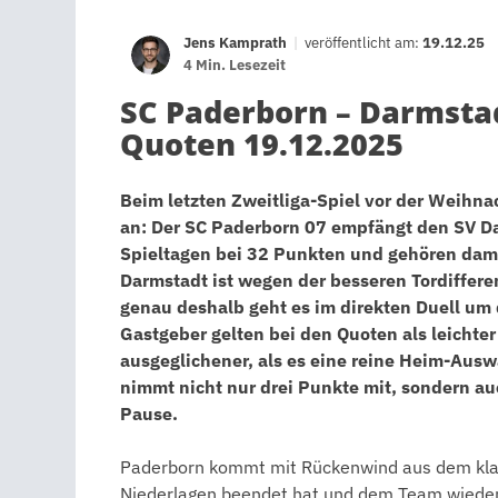
Jens Kamprath
|
veröffentlicht am:
19.12.25
4 Min. Lesezeit
SC Paderborn – Darmstad
Quoten 19.12.2025
Beim letzten Zweitliga-Spiel vor der Weihna
an: Der SC Paderborn 07 empfängt den SV D
Spieltagen bei 32 Punkten und gehören dami
Darmstadt ist wegen der besseren Tordifferen
genau deshalb geht es im direkten Duell um 
Gastgeber gelten bei den Quoten als leichter 
ausgeglichener, als es eine reine Heim-Ausw
nimmt nicht nur drei Punkte mit, sondern auc
Pause.
Paderborn kommt mit Rückenwind aus dem klaren
Niederlagen beendet hat und dem Team wieder 