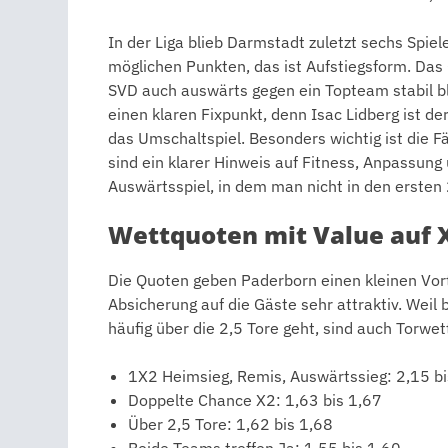
In der Liga blieb Darmstadt zuletzt sechs Spie
möglichen Punkten, das ist Aufstiegsform. Das 0
SVD auch auswärts gegen ein Topteam stabil blei
einen klaren Fixpunkt, denn Isac Lidberg ist de
das Umschaltspiel. Besonders wichtig ist die Fä
sind ein klarer Hinweis auf Fitness, Anpassun
Auswärtsspiel, in dem man nicht in den ersten
Wettquoten mit Value auf X
Die Quoten geben Paderborn einen kleinen Vor
Absicherung auf die Gäste sehr attraktiv. Weil 
häufig über die 2,5 Tore geht, sind auch Torwet
1X2 Heimsieg, Remis, Auswärtssieg: 2,15 bis
Doppelte Chance X2: 1,63 bis 1,67
Über 2,5 Tore: 1,62 bis 1,68
Beide Teams treffen Ja: 1,55 bis 1,60