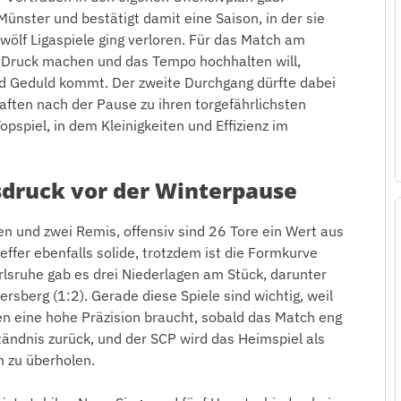
nster und bestätigt damit eine Saison, in der sie
zwölf Ligaspiele ging verloren. Für das Match am
 Druck machen und das Tempo hochhalten will,
d Geduld kommt. Der zweite Durchgang dürfte dabei
ften nach der Pause zu ihren torgefährlichsten
Topspiel, in dem Kleinigkeiten und Effizienz im
sdruck vor der Winterpause
n und zwei Remis, offensiv sind 26 Tore ein Wert aus
ffer ebenfalls solide, trotzdem ist die Formkurve
arlsruhe gab es drei Niederlagen am Stück, darunter
rsberg (1:2). Gerade diese Spiele sind wichtig, weil
en eine hohe Präzision braucht, sobald das Match eng
tändnis zurück, und der SCP wird das Heimspiel als
h zu überholen.