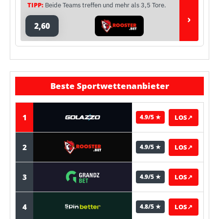
TIPP:
Beide Teams treffen und mehr als 3,5 Tore.
›
2,60
Beste Sportwettenanbieter
1
LOS
↗
4.9/5 ★
2
LOS
↗
4.9/5 ★
3
LOS
↗
4.9/5 ★
4
LOS
↗
4.8/5 ★