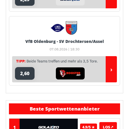
VfB Oldenburg - SV Drochtersen/Assel
07.08.2026 | 18:30
TIPP:
Beide Teams treffen und mehr als 3,5 Tore.
›
2,60
Beste Sportwettenanbieter
1
LOS
↗
4.9/5 ★