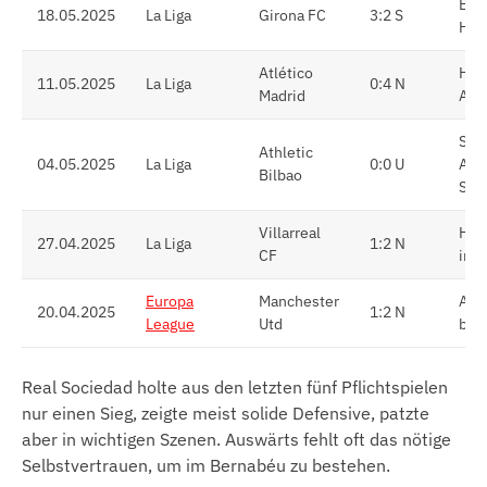
Bef
18.05.2025
La Liga
Girona FC
3:2 S
Hei
Atlético
Hef
11.05.2025
La Liga
0:4 N
Madrid
Aus
Sta
Athletic
04.05.2025
La Liga
0:0 U
Aus
Bilbao
She
Villarreal
Hei
27.04.2025
La Liga
1:2 N
CF
in s
Europa
Manchester
Ach
20.04.2025
1:2 N
League
Utd
bei
Real Sociedad holte aus den letzten fünf Pflichtspielen
nur einen Sieg, zeigte meist solide Defensive, patzte
aber in wichtigen Szenen. Auswärts fehlt oft das nötige
Selbstvertrauen, um im Bernabéu zu bestehen.