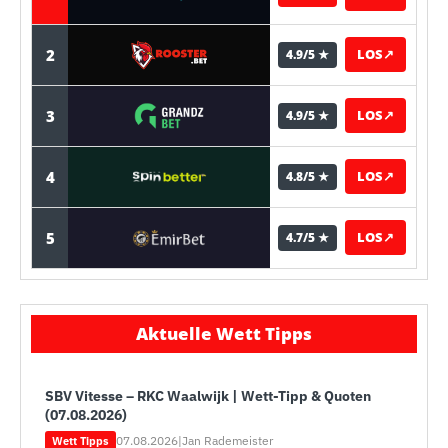
2
LOS
↗
4.9/5 ★
3
LOS
↗
4.9/5 ★
4
LOS
↗
4.8/5 ★
5
LOS
↗
4.7/5 ★
Aktuelle Wett Tipps
SBV Vitesse – RKC Waalwijk | Wett-Tipp & Quoten
(07.08.2026)
07.08.2026
|
Jan Rademeister
Wett Tipps