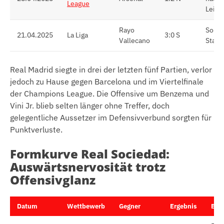
League
Leist
Rayo
Souv
21.04.2025
La Liga
3:0 S
Vallecano
Stabi
Real Madrid siegte in drei der letzten fünf Partien, verlor
jedoch zu Hause gegen Barcelona und im Viertelfinale
der Champions League. Die Offensive um Benzema und
Vini Jr. blieb selten länger ohne Treffer, doch
gelegentliche Aussetzer im Defensivverbund sorgten für
Punktverluste.
Formkurve Real Sociedad:
Auswärtsnervosität trotz
Offensivglanz
Datum
Wettbewerb
Gegner
Ergebnis
Bes