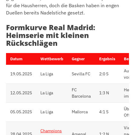
für die Hausherren, doch die Basken haben in engen
Duellen bereits Nadelstiche gesetzt.
Formkurve Real Madrid:
Heimserie mit kleinen
Rückschlägen
Datum
Wettbewerb
Gegner
Ergebnis
Beson
Auswä
19.05.2025
La Liga
Sevilla FC
2:0 S
vor S
FC
Heimn
12.05.2025
La Liga
1:3 N
Barcelona
im Cl
Überl
05.05.2025
La Liga
Mallorca
4:1 S
Offen
Viert
Champions
28.04.2025
Arsenal
1:2 N
nach 