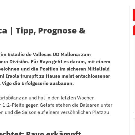
ca | Tipp, Prognose &
m Estadio de Vallecas UD Mallorca zum
era División. Für Rayo geht es darum, mit einem
elohnen und die Position im sicheren Mittelfeld
ni Iraola trumpft zu Hause meist entschlossener
 Vigo die Erfolgsserie ausbauen.
rtsbilanz an und hat in den letzten Wochen
r 1:2-Pleite gegen Getafe stehen die Balearen unter
en und die Saison auf einem versöhnlichen Platz zu
uchtet: Rayo erkämpft,