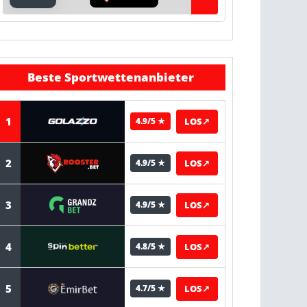
Beste Sportwettenanbieter
1
LOS
↗
4.9/5 ★
2
LOS
↗
4.9/5 ★
3
LOS
↗
4.9/5 ★
4
LOS
↗
4.8/5 ★
5
LOS
↗
4.7/5 ★