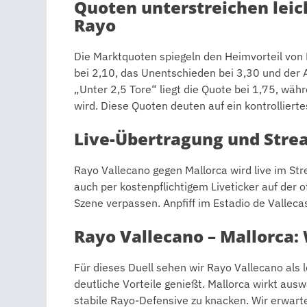
Quoten unterstreichen leic
Rayo
Die Marktquoten spiegeln den Heimvorteil von 
bei 2,10, das Unentschieden bei 3,30 und der 
„Unter 2,5 Tore“ liegt die Quote bei 1,75, wäh
wird. Diese Quoten deuten auf ein kontrollierte
Live-Übertragung und Strea
Rayo Vallecano gegen Mallorca wird live im St
auch per kostenpflichtigem Liveticker auf der o
Szene verpassen. Anpfiff im Estadio de Vallec
Rayo Vallecano – Mallorca:
Für dieses Duell sehen wir Rayo Vallecano als 
deutliche Vorteile genießt. Mallorca wirkt ausw
stabile Rayo-Defensive zu knacken. Wir erwarte