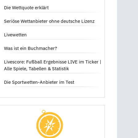
dich bedeutet
Die Wettquote erklärt
Seriöse Wettanbieter ohne deutsche Lizenz
Livewetten
Was ist ein Buchmacher?
Livescore: Fußball Ergebnisse LIVE im Ticker |
Alle Spiele, Tabellen & Statistik
Die Sportwetten-Anbieter im Test