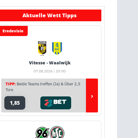
Aktuelle Wett Tipps
Eredevisie
Vitesse - Waalwijk
07.08.2026 | 20:00
TIPP:
Beide Teams treffen (Ja) & Über 2,5
Tore
›
1,85