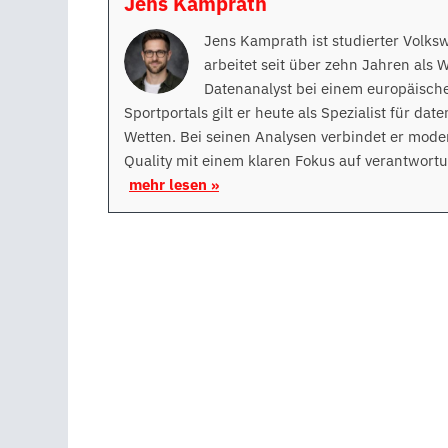
Jens Kamprath
Jens Kamprath ist studierter Volks
arbeitet seit über zehn Jahren als 
Datenanalyst bei einem europäische
Sportportals gilt er heute als Spezialist für da
Wetten. Bei seinen Analysen verbindet er mode
Quality mit einem klaren Fokus auf verantwort
mehr lesen »