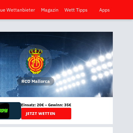
ue Wettanbieter
Magazin
Wett Tipps
Apps
RCD Mallorca
Einsatz: 20€ – Gewinn: 35€
JETZT WETTEN