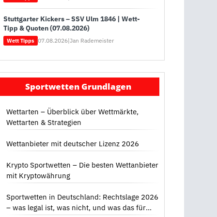
Stuttgarter Kickers – SSV Ulm 1846 | Wett-
Tipp & Quoten (07.08.2026)
07.08.2026
|
Jan Rademeister
Wett Tipps
Sportwetten Grundlagen
Wettarten – Überblick über Wettmärkte,
Wettarten & Strategien
Wettanbieter mit deutscher Lizenz 2026
Krypto Sportwetten – Die besten Wettanbieter
mit Kryptowährung
Sportwetten in Deutschland: Rechtslage 2026
– was legal ist, was nicht, und was das für