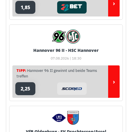
›
1,85
Hannover 96 II - HSC Hannover
07.08.2026 | 18:30
TIPP:
Hannover 96 II gewinnt und beide Teams
treffen
›
2,25
VfB Oldenburg - SV Drochtersen/Assel