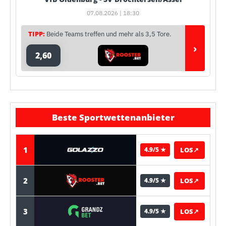
07.08.2026 | 18:30
TIPP:
Beide Teams treffen und mehr als 3,5 Tore.
›
2,60
Beste Sportwettenanbieter
1
LOS
↗
4.9/5 ★
2
LOS
↗
4.9/5 ★
3
LOS
↗
4.9/5 ★