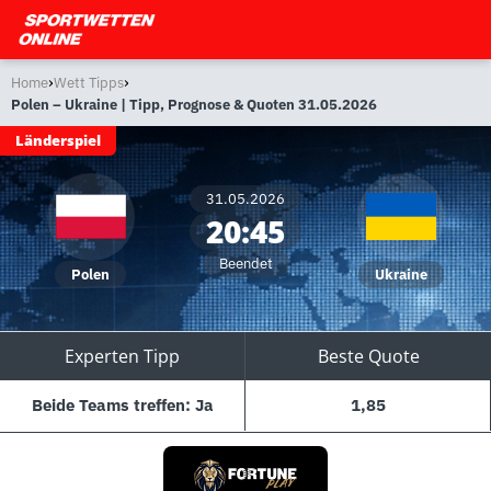
›
›
Home
Wett Tipps
Polen – Ukraine | Tipp, Prognose & Quoten 31.05.2026
Länderspiel
31.05.2026
20:45
Beendet
Polen
Ukraine
Experten Tipp
Beste Quote
Beide Teams treffen: Ja
1,85