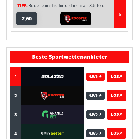
TIPP:
Beide Teams treffen und mehr als 3,5 Tore.
›
2,60
Beste Sportwettenanbieter
1
LOS
↗
4.9/5 ★
2
LOS
↗
4.9/5 ★
3
LOS
↗
4.9/5 ★
4
LOS
↗
4.8/5 ★