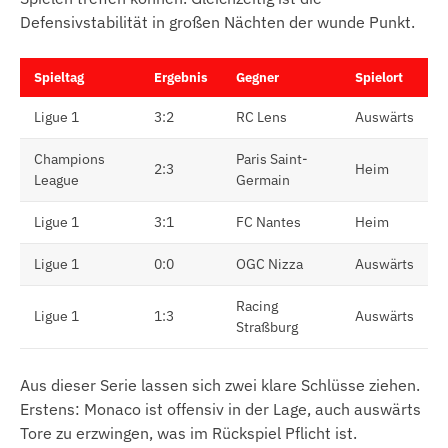
Defensivstabilität in großen Nächten der wunde Punkt.
Spieltag
Ergebnis
Gegner
Spielort
Ligue 1
3:2
RC Lens
Auswärts
Champions
Paris Saint-
2:3
Heim
League
Germain
Ligue 1
3:1
FC Nantes
Heim
Ligue 1
0:0
OGC Nizza
Auswärts
Racing
Ligue 1
1:3
Auswärts
Straßburg
Aus dieser Serie lassen sich zwei klare Schlüsse ziehen.
Erstens: Monaco ist offensiv in der Lage, auch auswärts
Tore zu erzwingen, was im Rückspiel Pflicht ist.