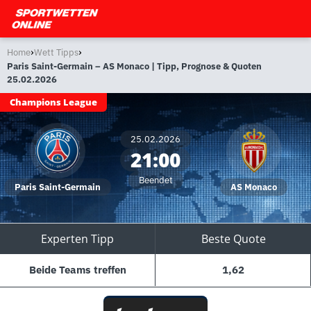
›
›
Home
Wett Tipps
Paris Saint-Germain – AS Monaco | Tipp, Prognose & Quoten
25.02.2026
Champions League
25.02.2026
21:00
Beendet
Paris Saint-Germain
AS Monaco
Experten Tipp
Beste Quote
Beide Teams treffen
1,62