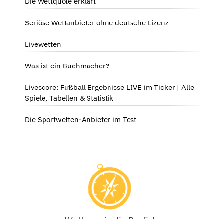
Die Wettquote erklärt
Seriöse Wettanbieter ohne deutsche Lizenz
Livewetten
Was ist ein Buchmacher?
Livescore: Fußball Ergebnisse LIVE im Ticker | Alle
Spiele, Tabellen & Statistik
Die Sportwetten-Anbieter im Test