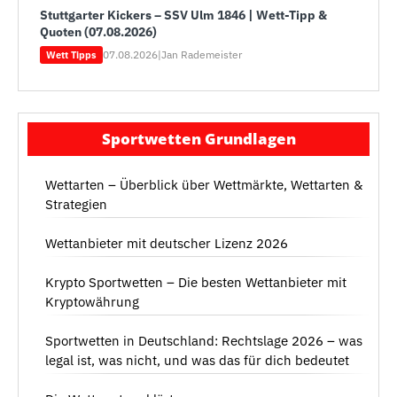
Stuttgarter Kickers – SSV Ulm 1846 | Wett-Tipp &
Quoten (07.08.2026)
07.08.2026
|
Jan Rademeister
Wett Tipps
Sportwetten Grundlagen
Wettarten – Überblick über Wettmärkte, Wettarten &
Strategien
Wettanbieter mit deutscher Lizenz 2026
Krypto Sportwetten – Die besten Wettanbieter mit
Kryptowährung
Sportwetten in Deutschland: Rechtslage 2026 – was
legal ist, was nicht, und was das für dich bedeutet