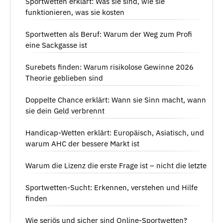
Sportwetten erklärt: Was sie sind, wie sie
funktionieren, was sie kosten
Sportwetten als Beruf: Warum der Weg zum Profi
eine Sackgasse ist
Surebets finden: Warum risikolose Gewinne 2026
Theorie geblieben sind
Doppelte Chance erklärt: Wann sie Sinn macht, wann
sie dein Geld verbrennt
Handicap-Wetten erklärt: Europäisch, Asiatisch, und
warum AHC der bessere Markt ist
Warum die Lizenz die erste Frage ist – nicht die letzte
Sportwetten-Sucht: Erkennen, verstehen und Hilfe
finden
Wie seriös und sicher sind Online-Sportwetten?