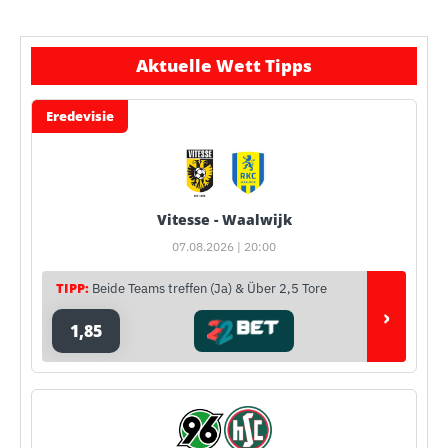
Aktuelle Wett Tipps
Eredevisie
Vitesse - Waalwijk
07.08.2026 | 20:00
TIPP:
Beide Teams treffen (Ja) & Über 2,5 Tore
›
1,85