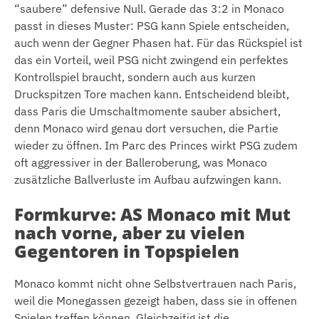
“saubere” defensive Null. Gerade das 3:2 in Monaco
passt in dieses Muster: PSG kann Spiele entscheiden,
auch wenn der Gegner Phasen hat. Für das Rückspiel ist
das ein Vorteil, weil PSG nicht zwingend ein perfektes
Kontrollspiel braucht, sondern auch aus kurzen
Druckspitzen Tore machen kann. Entscheidend bleibt,
dass Paris die Umschaltmomente sauber absichert,
denn Monaco wird genau dort versuchen, die Partie
wieder zu öffnen. Im Parc des Princes wirkt PSG zudem
oft aggressiver in der Balleroberung, was Monaco
zusätzliche Ballverluste im Aufbau aufzwingen kann.
Formkurve: AS Monaco mit Mut
nach vorne, aber zu vielen
Gegentoren in Topspielen
Monaco kommt nicht ohne Selbstvertrauen nach Paris,
weil die Monegassen gezeigt haben, dass sie in offenen
Spielen treffen können. Gleichzeitig ist die