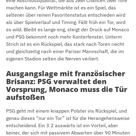
eine Abschlussqualität, die aus zwei Chancen zwei Tore
machen kann. Für Wettmärkte ist es ein Spiel, das
seltener über reinen Favoritenstatus entschieden wird
als über Spielverlauf und Timing. Fällt früh ein Tor, wird
es wild. Bleibt es lange eng, steigt der Druck auf Monaco
und PSG bekommt noch mehr Konterfenster. Unterm
Strich ist es ein Rückspiel, das stark nach Toren riecht
und gleichzeitig nach einer Pariser Mannschaft, die im
eigenen Stadion selten die Nerven verliert.
Ausgangslage mit französischer
Brisanz: PSG verwaltet den
Vorsprung, Monaco muss die Tür
aufstoßen
PSG geht mit einem knappen Polster ins Rückspiel, und
genau dieses “nur ein Tor” ist für die Herangehensweise
entscheidend. Ein 3:2 auswärts ist ein Vorteil, aber
keiner, der sich mit passivem Abwarten über 90 Minuten