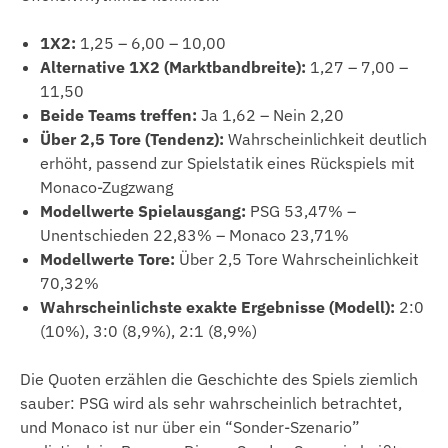
1X2:
1,25 – 6,00 – 10,00
Alternative 1X2 (Marktbandbreite):
1,27 – 7,00 –
11,50
Beide Teams treffen:
Ja 1,62 – Nein 2,20
Über 2,5 Tore (Tendenz):
Wahrscheinlichkeit deutlich
erhöht, passend zur Spielstatik eines Rückspiels mit
Monaco-Zugzwang
Modellwerte Spielausgang:
PSG 53,47% –
Unentschieden 22,83% – Monaco 23,71%
Modellwerte Tore:
Über 2,5 Tore Wahrscheinlichkeit
70,32%
Wahrscheinlichste exakte Ergebnisse (Modell):
2:0
(10%), 3:0 (8,9%), 2:1 (8,9%)
Die Quoten erzählen die Geschichte des Spiels ziemlich
sauber: PSG wird als sehr wahrscheinlich betrachtet,
und Monaco ist nur über ein “Sonder-Szenario”