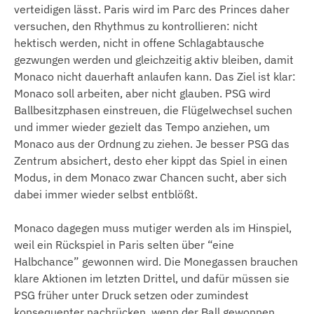
verteidigen lässt. Paris wird im Parc des Princes daher
versuchen, den Rhythmus zu kontrollieren: nicht
hektisch werden, nicht in offene Schlagabtausche
gezwungen werden und gleichzeitig aktiv bleiben, damit
Monaco nicht dauerhaft anlaufen kann. Das Ziel ist klar:
Monaco soll arbeiten, aber nicht glauben. PSG wird
Ballbesitzphasen einstreuen, die Flügelwechsel suchen
und immer wieder gezielt das Tempo anziehen, um
Monaco aus der Ordnung zu ziehen. Je besser PSG das
Zentrum absichert, desto eher kippt das Spiel in einen
Modus, in dem Monaco zwar Chancen sucht, aber sich
dabei immer wieder selbst entblößt.
Monaco dagegen muss mutiger werden als im Hinspiel,
weil ein Rückspiel in Paris selten über “eine
Halbchance” gewonnen wird. Die Monegassen brauchen
klare Aktionen im letzten Drittel, und dafür müssen sie
PSG früher unter Druck setzen oder zumindest
konsequenter nachrücken, wenn der Ball gewonnen