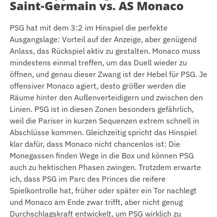
Saint-Germain vs. AS Monaco
PSG hat mit dem 3:2 im Hinspiel die perfekte
Ausgangslage: Vorteil auf der Anzeige, aber genügend
Anlass, das Rückspiel aktiv zu gestalten. Monaco muss
mindestens einmal treffen, um das Duell wieder zu
öffnen, und genau dieser Zwang ist der Hebel für PSG. Je
offensiver Monaco agiert, desto größer werden die
Räume hinter den Außenverteidigern und zwischen den
Linien. PSG ist in diesen Zonen besonders gefährlich,
weil die Pariser in kurzen Sequenzen extrem schnell in
Abschlüsse kommen. Gleichzeitig spricht das Hinspiel
klar dafür, dass Monaco nicht chancenlos ist: Die
Monegassen finden Wege in die Box und können PSG
auch zu hektischen Phasen zwingen. Trotzdem erwarte
ich, dass PSG im Parc des Princes die reifere
Spielkontrolle hat, früher oder später ein Tor nachlegt
und Monaco am Ende zwar trifft, aber nicht genug
Durchschlagskraft entwickelt, um PSG wirklich zu