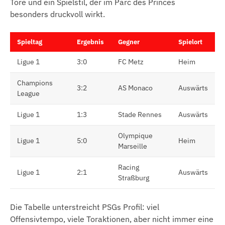
Tore und ein Spielstil, der im Parc des Princes
besonders druckvoll wirkt.
Spieltag
Ergebnis
Gegner
Spielort
Ligue 1
3:0
FC Metz
Heim
Champions
3:2
AS Monaco
Auswärts
League
Ligue 1
1:3
Stade Rennes
Auswärts
Olympique
Ligue 1
5:0
Heim
Marseille
Racing
Ligue 1
2:1
Auswärts
Straßburg
Die Tabelle unterstreicht PSGs Profil: viel
Offensivtempo, viele Toraktionen, aber nicht immer eine