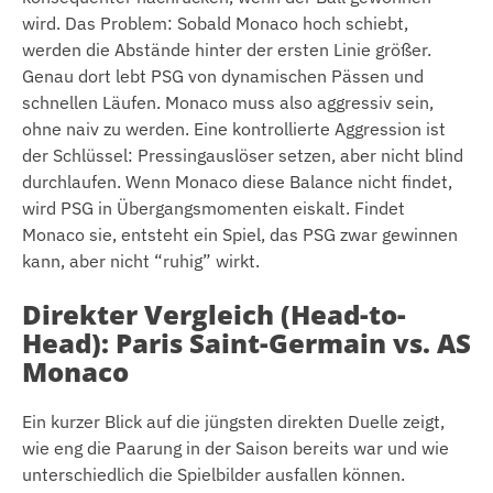
wird. Das Problem: Sobald Monaco hoch schiebt,
werden die Abstände hinter der ersten Linie größer.
Genau dort lebt PSG von dynamischen Pässen und
schnellen Läufen. Monaco muss also aggressiv sein,
ohne naiv zu werden. Eine kontrollierte Aggression ist
der Schlüssel: Pressingauslöser setzen, aber nicht blind
durchlaufen. Wenn Monaco diese Balance nicht findet,
wird PSG in Übergangsmomenten eiskalt. Findet
Monaco sie, entsteht ein Spiel, das PSG zwar gewinnen
kann, aber nicht “ruhig” wirkt.
Direkter Vergleich (Head-to-
Head): Paris Saint-Germain vs. AS
Monaco
Ein kurzer Blick auf die jüngsten direkten Duelle zeigt,
wie eng die Paarung in der Saison bereits war und wie
unterschiedlich die Spielbilder ausfallen können.