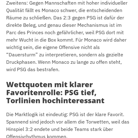
Zweitens: Gegen Mannschaften mit hoher individueller
Qualität fällt es Monaco schwer, die entscheidenden
Räume zu schließen. Das 2:3 gegen PSG ist dafür der
direkte Beleg, und genau dieser Mechanismus ist im
Parc des Princes noch gefährlicher, weil PSG dort mit
mehr Wucht in die Box kommt. Für Monaco wird daher
wichtig sein, die eigene Offensive nicht als
“Dauersturm” zu interpretieren, sondern als gezielte
Druckphasen. Wenn Monaco zu lange zu offen steht,
wird PSG das bestrafen.
Wettquoten mit klarer
Favoritenrolle: PSG tief,
Torlinien hochinteressant
Die Marktlogik ist eindeutig: PSG ist der klare Favorit.
Spannend sind jedoch vor allem die Torwetten, weil das
Hinspiel 3:2 endete und beide Teams stark über
Offensivrhythmus kommen.