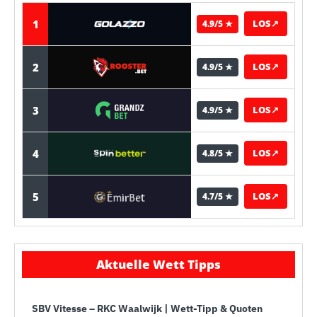
1
LOS
↗
4.9/5 ★
2
LOS
↗
4.9/5 ★
3
LOS
↗
4.9/5 ★
4
LOS
↗
4.8/5 ★
5
LOS
↗
4.7/5 ★
Aktuelle Wett Tipps
SBV Vitesse – RKC Waalwijk | Wett-Tipp & Quoten