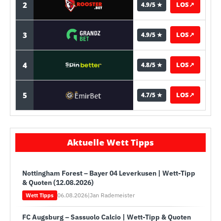
2
LOS
↗
4.9/5 ★
3
LOS
↗
4.9/5 ★
4
LOS
↗
4.8/5 ★
5
LOS
↗
4.7/5 ★
Aktuelle Wett Tipps
Nottingham Forest – Bayer 04 Leverkusen | Wett-Tipp
& Quoten (12.08.2026)
06.08.2026
|
Jan Rademeister
Wett Tipps
FC Augsburg – Sassuolo Calcio | Wett-Tipp & Quoten