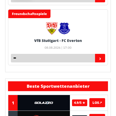
Freundschaftsspiele
VfB Stuttgart - FC Everton
08.08.2026 | 17:00
›
Beste Sportwettenanbieter
1
LOS
↗
4.9/5 ★