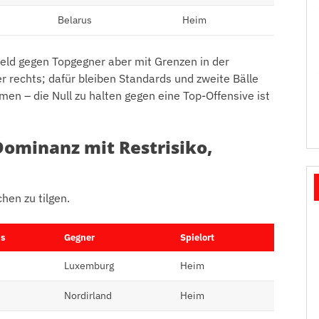
Belarus
Heim
Feld gegen Topgegner aber mit Grenzen in der
ber rechts; dafür bleiben Standards und zweite Bälle
hmen – die Null zu halten gegen eine Top-Offensive ist
ominanz mit Rest­risiko,
chen zu tilgen.
is
Gegner
Spielort
Luxemburg
Heim
Nordirland
Heim