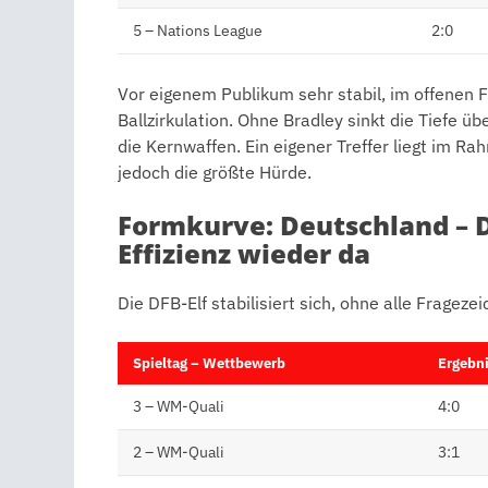
5 – Nations League
2:0
Vor eigenem Publikum sehr stabil, im offenen 
Ballzirkulation. Ohne Bradley sinkt die Tiefe ü
die Kernwaffen. Ein eigener Treffer liegt im Ra
jedoch die größte Hürde.
Formkurve: Deutschland – D
Effizienz wieder da
Die DFB-Elf stabilisiert sich, ohne alle Fragezei
Spieltag – Wettbewerb
Ergebn
3 – WM-Quali
4:0
2 – WM-Quali
3:1