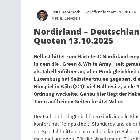
Jens Kamprath
|
veröffentlicht am:
13.10.25
4 Min. Lesezeit
Nordirland – Deutschlan
Quoten 13.10.2025
Belfast bittet zum Härtetest: Nordirland emp
in dem die „Green & White Army“ seit geraum
als Tabellenführer an, aber Punktgleichheit 
Luxemburg hat Selbstvertrauen gegeben, die 
Hinspiel in Köln (3:1): viel Ballbesitz, viel
Ordnung wackelte. Genau hier liegt der Hebel
Toren auf beiden Seiten besitzt Value.
Deutschland bringt die höhere individuelle Klas
kontert mit Kompaktheit, Standards und eine
die Spielfeldmitte dicht machen, lange Bälle a
maximal aufladen. Für die Nagelsmann-Elf geht