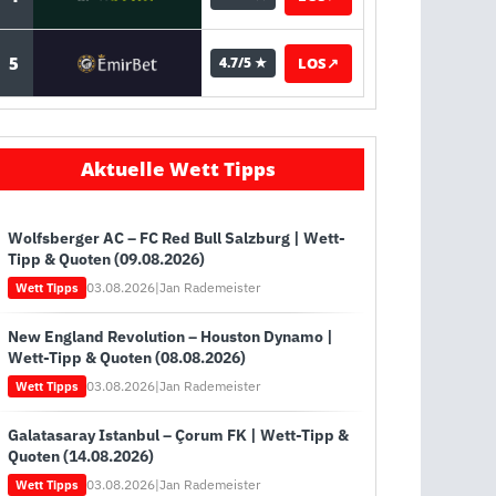
5
LOS
↗
4.7/5 ★
Aktuelle Wett Tipps
Wolfsberger AC – FC Red Bull Salzburg | Wett-
Tipp & Quoten (09.08.2026)
03.08.2026
|
Jan Rademeister
Wett Tipps
New England Revolution – Houston Dynamo |
Wett-Tipp & Quoten (08.08.2026)
03.08.2026
|
Jan Rademeister
Wett Tipps
Galatasaray Istanbul – Çorum FK | Wett-Tipp &
Quoten (14.08.2026)
03.08.2026
|
Jan Rademeister
Wett Tipps