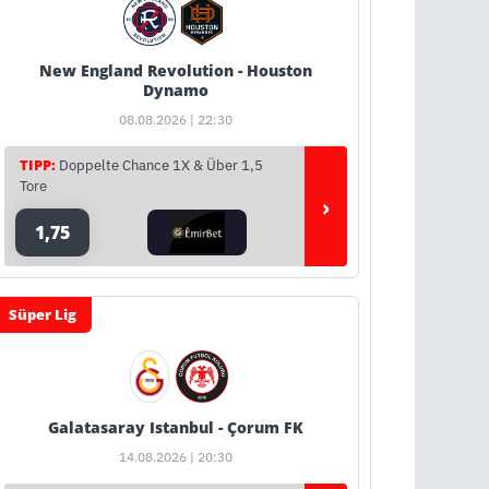
New England Revolution - Houston
Dynamo
08.08.2026 | 22:30
TIPP:
Doppelte Chance 1X & Über 1,5
Tore
›
1,75
Süper Lig
Galatasaray Istanbul - Çorum FK
14.08.2026 | 20:30