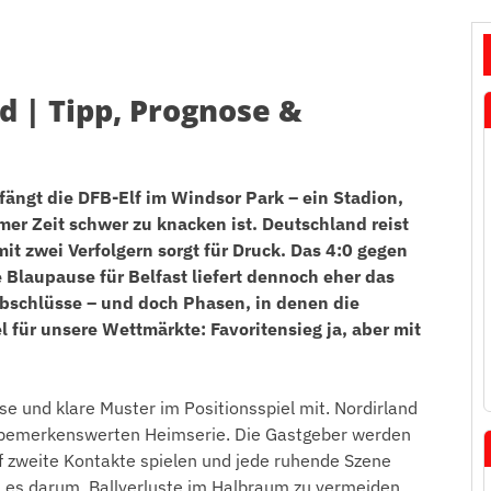
d | Tipp, Prognose &
fängt die DFB-Elf im Windsor Park – ein Stadion,
er Zeit schwer zu knacken ist. Deutschland reist
mit zwei Verfolgern sorgt für Druck. Das 4:0 gegen
Blaupause für Belfast liefert dennoch eher das
e Abschlüsse – und doch Phasen, in denen die
 für unsere Wettmärkte: Favoritensieg ja, aber mit
se und klare Muster im Positionsspiel mit. Nordirland
r bemerkenswerten Heimserie. Die Gastgeber werden
uf zweite Kontakte spielen und jede ruhende Szene
 es darum, Ballverluste im Halbraum zu vermeiden,