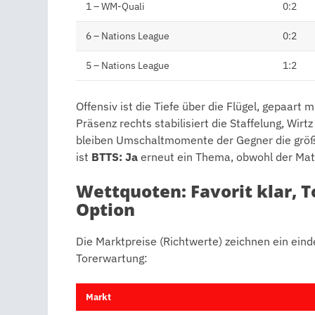
1 – WM-Quali
0:2
6 – Nations League
0:2
5 – Nations League
1:2
Offensiv ist die Tiefe über die Flügel, gepaart
Präsenz rechts stabilisiert die Staffelung, Wir
bleiben Umschaltmomente der Gegner die größ
ist
BTTS: Ja
erneut ein Thema, obwohl der Match
Wettquoten: Favorit klar, T
Option
Die Marktpreise (Richtwerte) zeichnen ein einde
Torerwartung:
Markt