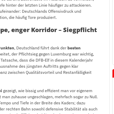
e hinter der letzten Linie häufiger zu attackieren.
 aufeinander: Deutschlands Offensivdruck und
ion, die häufig Tore produziert.
e, enger Korridor – Siegpflicht
Punkten
, Deutschland führt dank der
besten
rbeitet, der Pflichtsieg gegen Luxemburg war wichtig,
 Tatsache, dass die DFB-Elf in diesem Kalenderjahr
 Ausnahme des jüngsten Auftritts gegen klar
nz zwischen Qualitätsvorteil und Restanfälligkeit
i
gezeigt, wie bissig und effizient man vor eigenem
t man zuhause ungeschlagen, mehrfach sogar zu Null.
 Tempo und Tiefe in der Breite des Kaders; dazu
 der rechten Bahn sowohl defensive Stabilität als auch