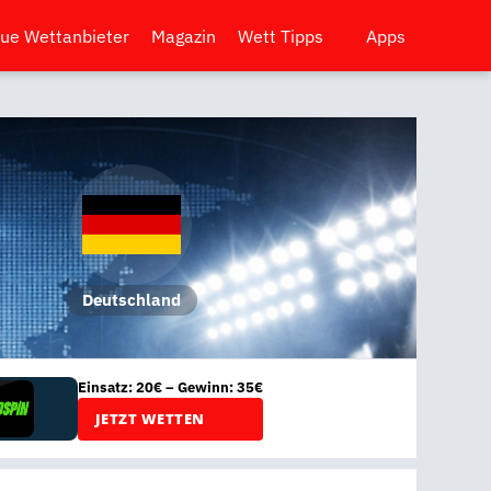
ue Wettanbieter
Magazin
Wett Tipps
Apps
Deutschland
Einsatz: 20€ – Gewinn: 35€
JETZT WETTEN