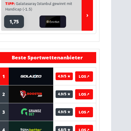
TIPP:
Galatasaray Istanbul gewinnt mit
Handicap (-1.5)
›
1,75
Beste Sportwettenanbieter
1
LOS
↗
4.9/5 ★
2
LOS
↗
4.9/5 ★
3
LOS
↗
4.9/5 ★
4
LOS
↗
4.8/5 ★