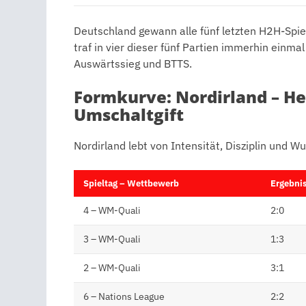
Deutschland gewann alle fünf letzten H2H-Spiele
traf in vier dieser fünf Partien immerhin einma
Auswärtssieg und BTTS.
Formkurve: Nordirland – H
Umschaltgift
Nordirland lebt von Intensität, Disziplin und W
Spieltag – Wettbewerb
Ergebni
4 – WM-Quali
2:0
3 – WM-Quali
1:3
2 – WM-Quali
3:1
6 – Nations League
2:2