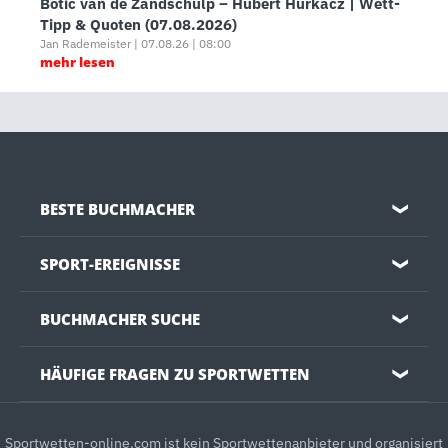
Botic van de Zandschulp – Hubert Hurkacz | Wett-
Tipp & Quoten (07.08.2026)
Jan Rademeister | 07.08.26 | 08:00
mehr lesen
BESTE BUCHMACHER
❯
SPORT-EREIGNISSE
❯
BUCHMACHER SUCHE
❯
HÄUFIGE FRAGEN ZU SPORTWETTEN
❯
Sportwetten-online.com ist kein Sportwettenanbieter und organisiert