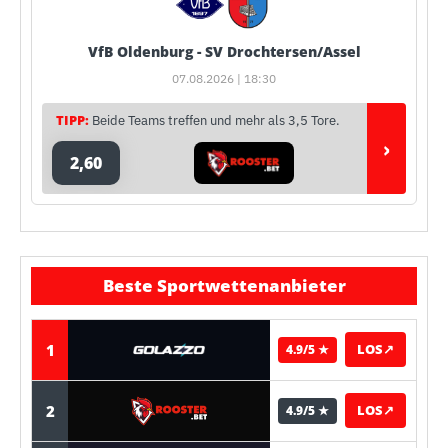
VfB Oldenburg - SV Drochtersen/Assel
07.08.2026 | 18:30
TIPP:
Beide Teams treffen und mehr als 3,5 Tore.
›
2,60
Beste Sportwettenanbieter
1
LOS
↗
4.9/5 ★
2
LOS
↗
4.9/5 ★