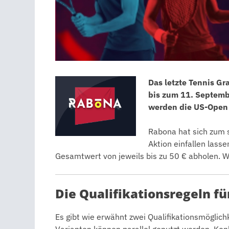
Das letzte Tennis Gr
bis zum 11. Septemb
werden die US-Open 
Rabona hat sich zum s
Aktion einfallen lass
Gesamtwert von jeweils bis zu 50 € abholen. W
Die Qualifikationsregeln f
Es gibt wie erwähnt zwei Qualifikationsmöglich