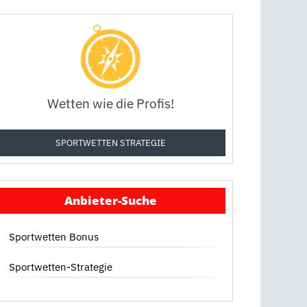
Wetten wie die Profis!
SPORTWETTEN STRATEGIE
Anbieter-Suche
Sportwetten Bonus
Sportwetten-Strategie