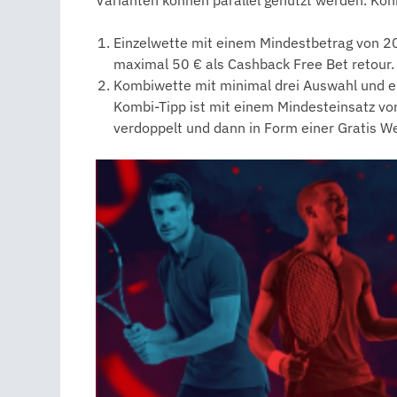
Varianten können parallel genutzt werden. Kon
Einzelwette mit einem Mindestbetrag von 20 
maximal 50 € als Cashback Free Bet retour.
Kombiwette mit minimal drei Auswahl und ei
Kombi-Tipp ist mit einem Mindesteinsatz von 
verdoppelt und dann in Form einer Gratis We