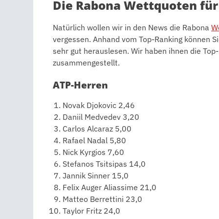
Die Rabona Wettquoten für
Natürlich wollen wir in den News die Rabona
W
vergessen. Anhand vom Top-Ranking können Sie 
sehr gut herauslesen. Wir haben ihnen die To
zusammengestellt.
ATP-Herren
Novak Djokovic 2,46
Daniil Medvedev 3,20
Carlos Alcaraz 5,00
Rafael Nadal 5,80
Nick Kyrgios 7,60
Stefanos Tsitsipas 14,0
Jannik Sinner 15,0
Felix Auger Aliassime 21,0
Matteo Berrettini 23,0
Taylor Fritz 24,0