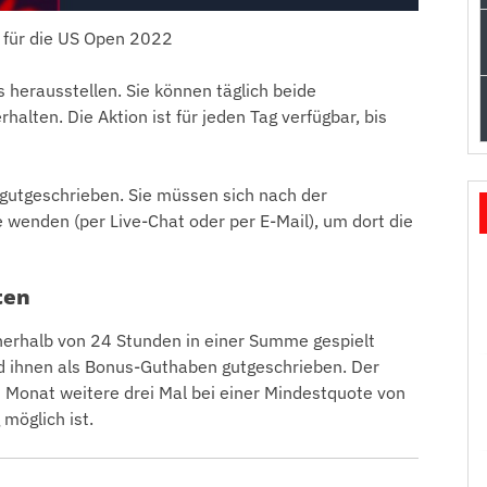
für die US Open 2022
 herausstellen. Sie können täglich beide
rhalten. Die Aktion ist für jeden Tag verfügbar, bis
gutgeschrieben. Sie müssen sich nach der
enden (per Live-Chat oder per E-Mail), um dort die
ten
erhalb von 24 Stunden in einer Summe gespielt
d ihnen als Bonus-Guthaben gutgeschrieben. Der
 Monat weitere drei Mal bei einer Mindestquote von
möglich ist.