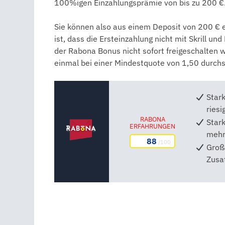
100%igen Einzahlungsprämie von bis zu 200 €
Sie können also aus einem Deposit von 200 € 
ist, dass die Ersteinzahlung nicht mit Skrill un
der Rabona Bonus nicht sofort freigeschalten w
einmal bei einer Mindestquote von 1,50 durchs
Star
riesi
RABONA
Star
ERFAHRUNGEN
mehr
88
/100
Groß
Zusa