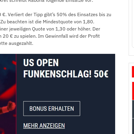
kret schreibt Rabona folgende Einsätze vor:
€. Verliert der Tipp gibt’s 50% des Einsatzes bis zu
 Zu beachten ist die Mindestquote von 1,80.
ner jeweiligen Quote von 1,30 oder höher. Der
20 € zu spielen. Im Gewinnfall wird der Profit
tte ausgezahlt.