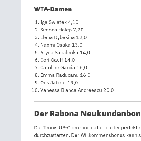
WTA-Damen
Iga Swiatek 4,10
Simona Halep 7,20
Elena Rybakina 12,0
Naomi Osaka 13,0
Aryna Sabalenka 14,0
Cori Gauff 14,0
Caroline Garcia 16,0
Emma Raducanu 16,0
Ons Jabeur 19,0
Vanessa Bianca Andreescu 20,0
Der Rabona Neukundenbonus
Die Tennis US-Open sind natürlich der perfekt
durchzustarten. Der Willkommensbonus kann si