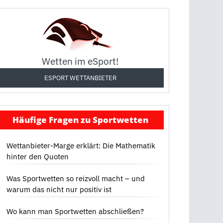
Wetten im eSport!
ESPORT WETTANBIETER
Häufige Fragen zu Sportwetten
Wettanbieter-Marge erklärt: Die Mathematik
hinter den Quoten
Was Sportwetten so reizvoll macht – und
warum das nicht nur positiv ist
Wo kann man Sportwetten abschließen?