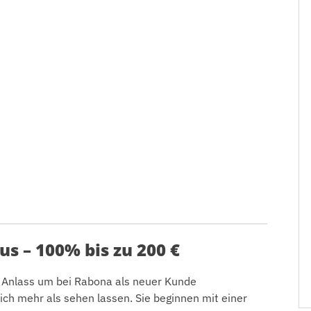
 – 100% bis zu 200 €
e Anlass um bei Rabona als neuer Kunde
ch mehr als sehen lassen. Sie beginnen mit einer