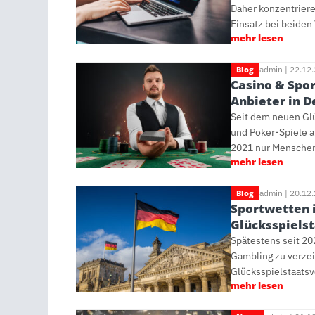
Daher konzentriere
Einsatz bei beiden
mehr lesen
Blog
admin | 22.12.
Casino & Spor
Anbieter in D
Seit dem neuen Glü
und Poker-Spiele al
2021 nur Menschen 
mehr lesen
Blog
admin | 20.12.
Sportwetten i
Glücksspielst
Spätestens seit 202
Gambling zu verzei
Glücksspielstaatsv
mehr lesen