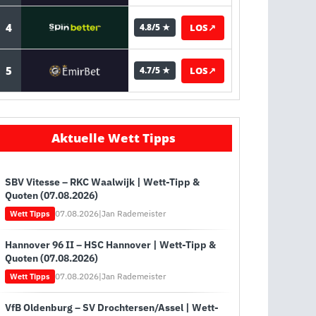
4
LOS
↗
4.8/5 ★
5
LOS
↗
4.7/5 ★
Aktuelle Wett Tipps
SBV Vitesse – RKC Waalwijk | Wett-Tipp &
Quoten (07.08.2026)
07.08.2026
|
Jan Rademeister
Wett Tipps
Hannover 96 II – HSC Hannover | Wett-Tipp &
Quoten (07.08.2026)
07.08.2026
|
Jan Rademeister
Wett Tipps
VfB Oldenburg – SV Drochtersen/Assel | Wett-