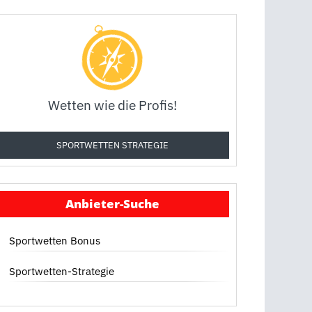
Wetten wie die Profis!
SPORTWETTEN STRATEGIE
Anbieter-Suche
Sportwetten Bonus
Sportwetten-Strategie