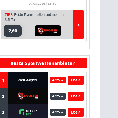
07.08.2026 | 18:30
TIPP:
Beide Teams treffen und mehr als
3,5 Tore.
›
2,60
Beste Sportwettenanbieter
1
LOS
↗
4.9/5 ★
2
LOS
↗
4.9/5 ★
3
LOS
↗
4.9/5 ★