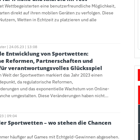
tet Wettbegeisterten eine benutzerfreundliche Möglichkeit,
arten direkt auf ihren mobilen Geräten zu verfolgen. Diese
utzern, Wetten in Echtzeit zu platzieren und alle
ter | 24.05.23 | 13:08
de Entwicklung von Sportwetten:
he Reformen, Partnerschaften und
r verantwortungsvolles Glücksspiel
 Welt der Sportwetten markiert das Jahr 2023 einen
punkt, da regulatorische Reformen,
rderungen und das exponentielle Wachstum von Online-
anche umgestalten. Diese Veränderungen haben nicht...
23 | 09:04
der Sportwetten – wo stehen die Chancen
immer häufiger auf Games mit Echtgeld-Gewinnen abgesehen.