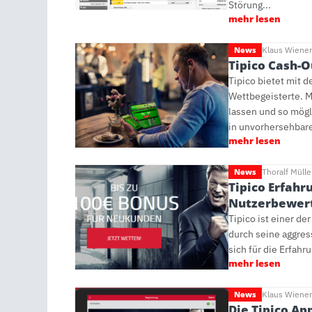
Störung...
mehr lesen
News
Klaus Wienert
Tipico Cash-O
Tipico bietet mit 
Wettbegeisterte. M
lassen und so mög
in unvorhersehbare
mehr lesen
News
Thoralf Mülle
Tipico Erfahr
Nutzerbewert
Tipico ist einer d
durch seine aggress
sich für die Erfahr
mehr lesen
News
Klaus Wienert
Die Tipico Ap