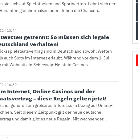
n sie sich auf Spielotheken und Sportwetten. Lohnt sich der
 Varianten gleichermaßen oder stehen die Chancen...
22 | 13:44
twetten getrennt: So müssen sich legale
eutschland verhalten!
cksspielstaatsvertrag sind in Deutschland sowohl Wetten
s auch Slots im Internet erlaubt. Während vor dem 1. Juli
mit Wohnsitz in Schleswig-Holstein Casinos...
22 | 16:39
m Internet, Online Casinos und der
aatsvertrag – diese Regeln gelten jetzt!
1 ist generell ein größeres Interesse in Bezug auf Online-
chnen. Seit diesem Zeitpunkt gilt der neue deutsche
ertrag und damit gibt es neue Regeln. Mit wachsender...