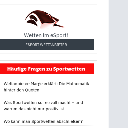
Wetten im eSport!
ESPORT WETTANBIETER
Häufige Fragen zu Sportwetten
Wettanbieter-Marge erklärt: Die Mathematik
hinter den Quoten
Was Sportwetten so reizvoll macht – und
warum das nicht nur positiv ist
Wo kann man Sportwetten abschließen?