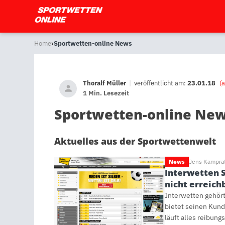
›
Home
Sportwetten-online News
Thoralf Müller
|
veröffentlicht am:
23.01.18
(a
1 Min. Lesezeit
Sportwetten-online Ne
Aktuelles aus der Sportwettenwelt
News
Jens Kamprat
Interwetten S
nicht erreichb
Interwetten gehör
bietet seinen Kund
läuft alles reibung