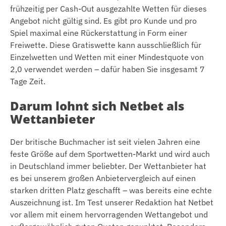
frühzeitig per Cash-Out ausgezahlte Wetten für dieses
Angebot nicht gültig sind. Es gibt pro Kunde und pro
Spiel maximal eine Rückerstattung in Form einer
Freiwette. Diese Gratiswette kann ausschließlich für
Einzelwetten und Wetten mit einer Mindestquote von
2,0 verwendet werden – dafür haben Sie insgesamt 7
Tage Zeit.
Darum lohnt sich Netbet als
Wettanbieter
Der britische Buchmacher ist seit vielen Jahren eine
feste Größe auf dem Sportwetten-Markt und wird auch
in Deutschland immer beliebter. Der Wettanbieter hat
es bei unserem großen Anbietervergleich auf einen
starken dritten Platz geschafft – was bereits eine echte
Auszeichnung ist. Im Test unserer Redaktion hat Netbet
vor allem mit einem hervorragenden Wettangebot und