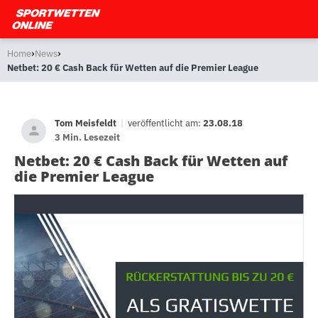
›
›
Home
News
Netbet: 20 € Cash Back für Wetten auf die Premier League
Tom Meisfeldt
|
veröffentlicht am:
23.08.18
3 Min. Lesezeit
Netbet: 20 € Cash Back für Wetten auf
die Premier League