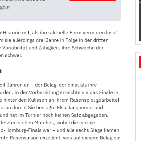
ügbar
Historie mit, als ihre aktuelle Form vermuten lässt:
 sie allerdings drei Jahre in Folge in der dritten
e Variabilität und Zähigkeit, ihre Schwäche der
son schwer.
a
it Jahren an – der Belag, der einst als ihre
rden. In der Vorbereitung erreichte sie das Finale in
 hinter den Kulissen an ihrem Rasenspiel gearbeitet
verän durch: Sie besiegte Elsa Jacquemot und
und hat im Turnier noch keinen Satz abgegeben.
 letzten sieben Matches, wobei die einzige
ad-Homburg-Finals war – und alle sechs Siege kamen
amte Rasensaison exzellent, was auf diesem Belag ein