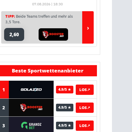
07.08.2026 | 18:30
TIPP:
Beide Teams treffen und mehr als
3,5 Tore.
›
2,60
Beste Sportwettenanbieter
1
LOS
↗
4.9/5 ★
2
LOS
↗
4.9/5 ★
3
LOS
↗
4.9/5 ★