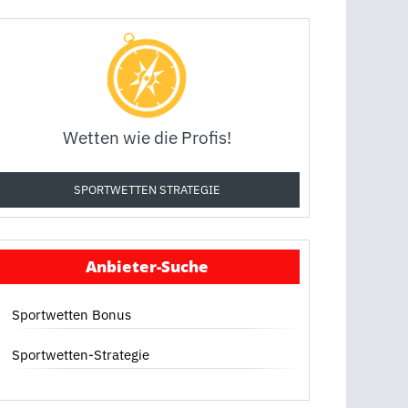
Wetten wie die Profis!
SPORTWETTEN STRATEGIE
Anbieter-Suche
Sportwetten Bonus
Sportwetten-Strategie