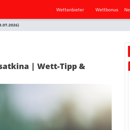
Wettanbieter
Wettbonus
Ne
03.07.2026)
atkina | Wett-Tipp &