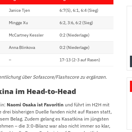
Janice Tjen
6:7(5), 6:1, 6:4 (Sieg)
Mingge Xu
6:2, 3:6, 6:2 (Sieg)
McCartney Kessler
0:2 (Niederlage)
Anna Blinkova
0:2 (Niederlage)
–
17-13 (2-3 auf Rasen)
entlichung über Sofascore/Flashscore zu ergänzen.
kina im Head-to-Head
tin:
Naomi Osaka ist Favoritin
und führt im H2H mit
le drei bisherigen Duelle fanden nicht auf Rasen statt,
diesem Belag. Zudem gelang es Kasatkina im jüngsten
hmen – die 3:0-Bilanz war also nicht immer so klar,