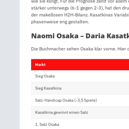
wie sie klingt. Für die Prognose zählt vor allem
stärker unterwegs (6-1 gegen 2-3), hat den dr
der makellosen H2H-Bilanz. Kasatkinas Variabi
phasenweise eng gestalten.
Naomi Osaka – Daria Kasat
Die Buchmacher sehen Osaka klar vorne. Hier d
Markt
Sieg Osaka
Sieg Kasatkina
Satz-Handicap Osaka (-3,5 Spiele)
Kasatkina gewinnt einen Satz
1. Satz Osaka