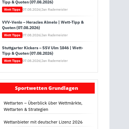
Tipp & Quoten (07.08.2026)
07.08.2026
|
Jan Rademeister
Wett Tipps
VVV-Venlo – Heracles Almelo | Wett-Tipp &
Quoten (07.08.2026)
07.08.2026
|
Jan Rademeister
Wett Tipps
Stuttgarter Kickers – SSV Ulm 1846 | Wett-
Tipp & Quoten (07.08.2026)
07.08.2026
|
Jan Rademeister
Wett Tipps
Sportwetten Grundlagen
Wettarten – Überblick über Wettmärkte,
Wettarten & Strategien
Wettanbieter mit deutscher Lizenz 2026