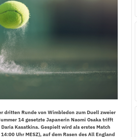
der dritten Runde von Wimbledon zum Duell zweier
Nummer 14 gesetzte Japanerin Naomi Osaka trifft
 Daria Kasatkina. Gespielt wird als erstes Match
/ 14:00 Uhr MESZ), auf dem Rasen des All England