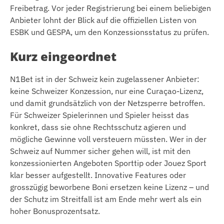
Freibetrag. Vor jeder Registrierung bei einem beliebigen
Anbieter lohnt der Blick auf die offiziellen Listen von
ESBK und GESPA, um den Konzessionsstatus zu prüfen.
Kurz eingeordnet
N1Bet ist in der Schweiz kein zugelassener Anbieter:
keine Schweizer Konzession, nur eine Curaçao-Lizenz,
und damit grundsätzlich von der Netzsperre betroffen.
Für Schweizer Spielerinnen und Spieler heisst das
konkret, dass sie ohne Rechtsschutz agieren und
mögliche Gewinne voll versteuern müssten. Wer in der
Schweiz auf Nummer sicher gehen will, ist mit den
konzessionierten Angeboten Sporttip oder Jouez Sport
klar besser aufgestellt. Innovative Features oder
grosszügig beworbene Boni ersetzen keine Lizenz – und
der Schutz im Streitfall ist am Ende mehr wert als ein
hoher Bonusprozentsatz.