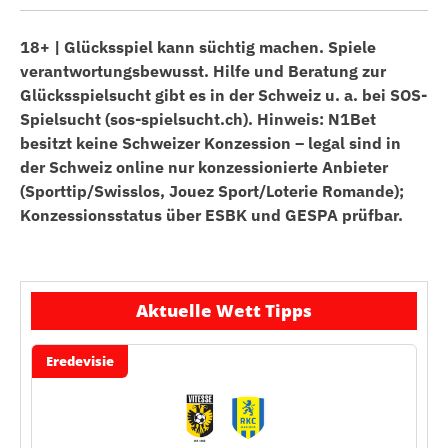
18+ | Glücksspiel kann süchtig machen. Spiele
verantwortungsbewusst. Hilfe und Beratung zur
Glücksspielsucht gibt es in der Schweiz u. a. bei SOS-
Spielsucht (sos-spielsucht.ch). Hinweis: N1Bet
besitzt keine Schweizer Konzession – legal sind in
der Schweiz online nur konzessionierte Anbieter
(Sporttip/Swisslos, Jouez Sport/Loterie Romande);
Konzessionsstatus über ESBK und GESPA prüfbar.
Aktuelle Wett Tipps
Eredevisie