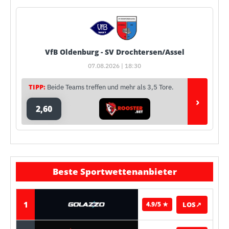
VfB Oldenburg - SV Drochtersen/Assel
07.08.2026 | 18:30
TIPP:
Beide Teams treffen und mehr als 3,5 Tore.
›
2,60
Beste Sportwettenanbieter
1
LOS
↗
4.9/5 ★