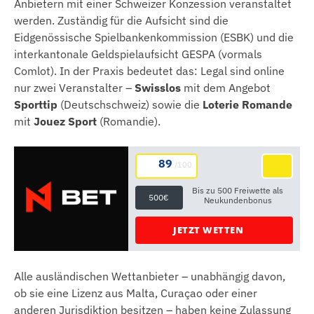
Anbietern mit einer Schweizer Konzession veranstaltet
werden. Zuständig für die Aufsicht sind die
Eidgenössische Spielbankenkommission (ESBK) und die
interkantonale Geldspielaufsicht GESPA (vormals
Comlot). In der Praxis bedeutet das: Legal sind online
nur zwei Veranstalter –
Swisslos
mit dem Angebot
Sporttip
(Deutschschweiz) sowie die
Loterie Romande
mit
Jouez Sport
(Romandie).
89
/100
Bis zu 500 Freiwette als
500€
Neukundenbonus
JETZT WETTEN
Alle ausländischen Wettanbieter – unabhängig davon,
ob sie eine Lizenz aus Malta, Curaçao oder einer
anderen Jurisdiktion besitzen – haben keine Zulassung