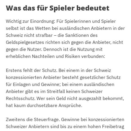
Was das für Spieler bedeutet
Wichtig zur Einordnung: Für Spielerinnen und Spieler
selbst ist das Wetten bei ausländischen Anbietern in der
Schweiz nicht strafbar – die Sanktionen des
Geldspielgesetzes richten sich gegen die Anbieter, nicht
gegen die Nutzer. Dennoch ist die Nutzung mit
erheblichen Nachteilen und Risiken verbunden:
Erstens fehlt der Schutz. Bei einem in der Schweiz
konzessionierten Anbieter besteht gesetzlicher Schutz
für Einlagen und Gewinne; bei einem ausländischen
Anbieter gibt es im Streitfall keinen Schweizer
Rechtsschutz. Wer sein Geld nicht ausgezahlt bekommt,
hat kaum durchsetzbare Ansprüche.
Zweitens die Steuerfrage. Gewinne bei konzessionierten
Schweizer Anbietern sind bis zu einem hohen Freibetrag