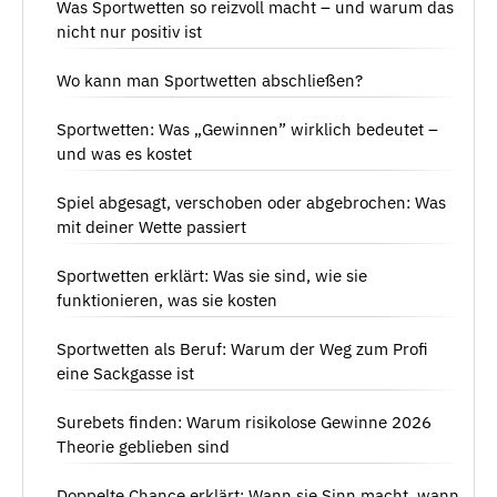
Was Sportwetten so reizvoll macht – und warum das
nicht nur positiv ist
Wo kann man Sportwetten abschließen?
Sportwetten: Was „Gewinnen” wirklich bedeutet –
und was es kostet
Spiel abgesagt, verschoben oder abgebrochen: Was
mit deiner Wette passiert
Sportwetten erklärt: Was sie sind, wie sie
funktionieren, was sie kosten
Sportwetten als Beruf: Warum der Weg zum Profi
eine Sackgasse ist
Surebets finden: Warum risikolose Gewinne 2026
Theorie geblieben sind
Doppelte Chance erklärt: Wann sie Sinn macht, wann