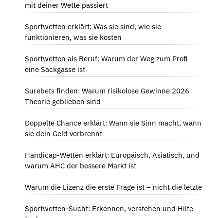
mit deiner Wette passiert
Sportwetten erklärt: Was sie sind, wie sie
funktionieren, was sie kosten
Sportwetten als Beruf: Warum der Weg zum Profi
eine Sackgasse ist
Surebets finden: Warum risikolose Gewinne 2026
Theorie geblieben sind
Doppelte Chance erklärt: Wann sie Sinn macht, wann
sie dein Geld verbrennt
Handicap-Wetten erklärt: Europäisch, Asiatisch, und
warum AHC der bessere Markt ist
Warum die Lizenz die erste Frage ist – nicht die letzte
Sportwetten-Sucht: Erkennen, verstehen und Hilfe