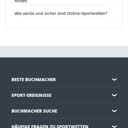
finden
Wie seriös und sicher sind Online-Sportwetten?
BESTE BUCHMACHER
❯
SPORT-EREIGNISSE
❯
BUCHMACHER SUCHE
❯
HÄUFIGE FRAGEN ZU SPORTWETTEN
❯