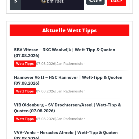
5
LOS
↗
4.7/5 ★
Aktuelle Wett Tipps
SBV Vitesse – RKC Waalwijk | Wett-Tipp & Quoten
(07.08.2026)
07.08.2026
|
Jan Rademeister
Wett Tipps
Hannover 96 II – HSC Hannover | Wett-Tipp & Quoten
(07.08.2026)
07.08.2026
|
Jan Rademeister
Wett Tipps
VfB Oldenburg – SV Drochtersen/Assel | Wett-Tipp &
Quoten (07.08.2026)
07.08.2026
|
Jan Rademeister
Wett Tipps
VVV-Venlo – Heracles Almelo | Wett-Tipp & Quoten
(07.08.2026)