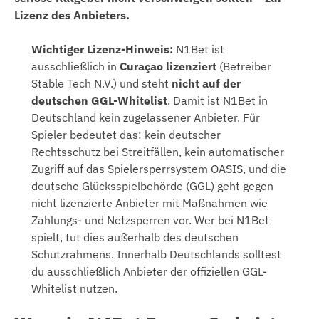
Lizenz des Anbieters.
Wichtiger Lizenz-Hinweis:
N1Bet ist
ausschließlich in
Curaçao lizenziert
(Betreiber
Stable Tech N.V.) und steht
nicht auf der
deutschen GGL-Whitelist
. Damit ist N1Bet in
Deutschland kein zugelassener Anbieter. Für
Spieler bedeutet das: kein deutscher
Rechtsschutz bei Streitfällen, kein automatischer
Zugriff auf das Spielersperrsystem OASIS, und die
deutsche Glücksspielbehörde (GGL) geht gegen
nicht lizenzierte Anbieter mit Maßnahmen wie
Zahlungs- und Netzsperren vor. Wer bei N1Bet
spielt, tut dies außerhalb des deutschen
Schutzrahmens. Innerhalb Deutschlands solltest
du ausschließlich Anbieter der offiziellen GGL-
Whitelist nutzen.