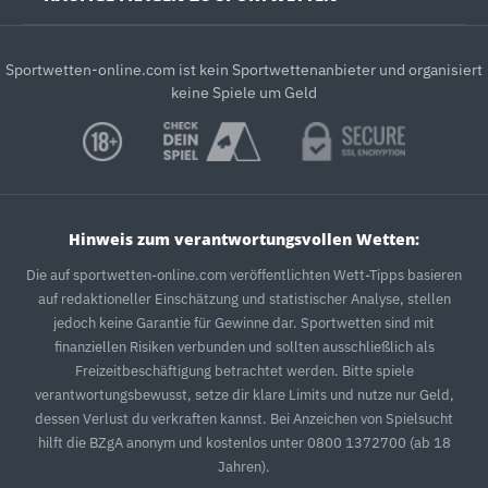
Sportwetten-online.com ist kein Sportwettenanbieter und organisiert
keine Spiele um Geld
Hinweis zum verantwortungsvollen Wetten:
Die auf sportwetten-online.com veröffentlichten Wett-Tipps basieren
auf redaktioneller Einschätzung und statistischer Analyse, stellen
jedoch keine Garantie für Gewinne dar. Sportwetten sind mit
finanziellen Risiken verbunden und sollten ausschließlich als
Freizeitbeschäftigung betrachtet werden. Bitte spiele
verantwortungsbewusst, setze dir klare Limits und nutze nur Geld,
dessen Verlust du verkraften kannst. Bei Anzeichen von Spielsucht
hilft die BZgA anonym und kostenlos unter 0800 1372700 (ab 18
Jahren).