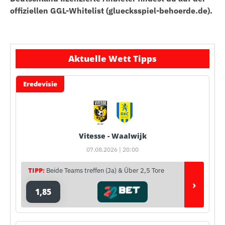
offiziellen GGL-Whitelist (gluecksspiel-behoerde.de).
Aktuelle Wett Tipps
Eredevisie
Vitesse - Waalwijk
07.08.2026 | 20:00
TIPP:
Beide Teams treffen (Ja) & Über 2,5 Tore
›
1,85