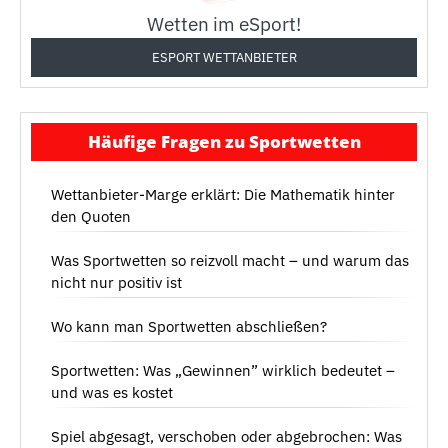
Wetten im eSport!
ESPORT WETTANBIETER
Häufige Fragen zu Sportwetten
Wettanbieter-Marge erklärt: Die Mathematik hinter
den Quoten
Was Sportwetten so reizvoll macht – und warum das
nicht nur positiv ist
Wo kann man Sportwetten abschließen?
Sportwetten: Was „Gewinnen” wirklich bedeutet –
und was es kostet
Spiel abgesagt, verschoben oder abgebrochen: Was