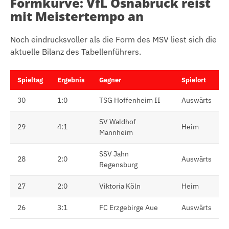
Formkurve: VfL Osnabrück reist
mit Meistertempo an
Noch eindrucksvoller als die Form des MSV liest sich die
aktuelle Bilanz des Tabellenführers.
Spieltag
Ergebnis
Gegner
Spielort
30
1:0
TSG Hoffenheim II
Auswärts
SV Waldhof
29
4:1
Heim
Mannheim
SSV Jahn
28
2:0
Auswärts
Regensburg
27
2:0
Viktoria Köln
Heim
26
3:1
FC Erzgebirge Aue
Auswärts