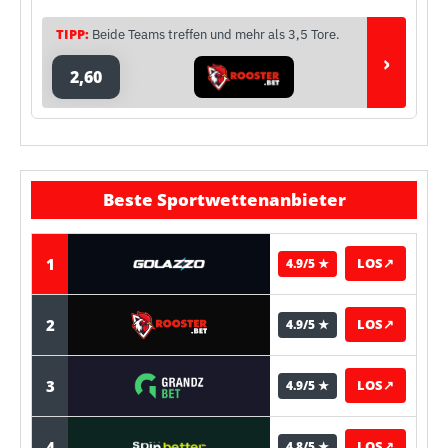
TIPP:
Beide Teams treffen und mehr als 3,5 Tore.
›
2,60
Beste Sportwettenanbieter
1
LOS
↗
4.9/5 ★
2
LOS
↗
4.9/5 ★
3
LOS
↗
4.9/5 ★
4
LOS
↗
4.8/5 ★