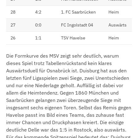
28
4:2
1. FC Saarbrücken
Heim
27
0:0
FC Ingolstadt 04
Auswärts
26
1:1
TSV Havelse
Heim
Die Formkurve des MSV zeigt sehr deutlich, warum
dieses Spiel trotz Tabellenrückstand kein klares
Auswärtsduell für Osnabrück ist. Duisburg hat aus den
letzten fünf Ligaspielen zwei Siege, zwei Unentschieden
und nur eine Niederlage geholt. Auffällig ist dabei vor
allem die Heimtendenz. Gegen 1860 München und
Saarbrücken gelangen zwei überzeugende Siege mit
insgesamt sechs eigenen Toren. Selbst das Remis gegen
Havelse passt ins Bild eines Teams, das zuhause fast
immer Chancen und Druckphasen kreiert. Die einzige
deutliche Delle war das 1:5 in Rostock, also auswärts.
Für das kommende Spitzenspiel bedeutet das: Duisburg