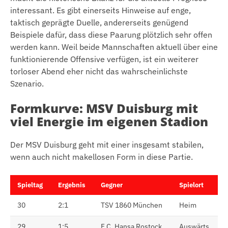
interessant. Es gibt einerseits Hinweise auf enge,
taktisch geprägte Duelle, andererseits genügend
Beispiele dafür, dass diese Paarung plötzlich sehr offen
werden kann. Weil beide Mannschaften aktuell über eine
funktionierende Offensive verfügen, ist ein weiterer
torloser Abend eher nicht das wahrscheinlichste
Szenario.
Formkurve: MSV Duisburg mit
viel Energie im eigenen Stadion
Der MSV Duisburg geht mit einer insgesamt stabilen,
wenn auch nicht makellosen Form in diese Partie.
Spieltag
Ergebnis
Gegner
Spielort
30
2:1
TSV 1860 München
Heim
29
1:5
F.C. Hansa Rostock
Auswärts