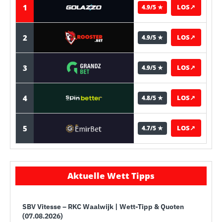
1
LOS
↗
4.9/5 ★
2
LOS
↗
4.9/5 ★
3
LOS
↗
4.9/5 ★
4
LOS
↗
4.8/5 ★
5
LOS
↗
4.7/5 ★
Aktuelle Wett Tipps
SBV Vitesse – RKC Waalwijk | Wett-Tipp & Quoten
(07.08.2026)