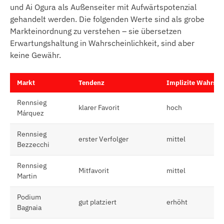
und Ai Ogura als Außenseiter mit Aufwärtspotenzial
gehandelt werden. Die folgenden Werte sind als grobe
Markteinordnung zu verstehen – sie übersetzen
Erwartungshaltung in Wahrscheinlichkeit, sind aber
keine Gewähr.
Markt
Tendenz
Implizite Wahrsch
Rennsieg
klarer Favorit
hoch
Márquez
Rennsieg
erster Verfolger
mittel
Bezzecchi
Rennsieg
Mitfavorit
mittel
Martin
Podium
gut platziert
erhöht
Bagnaia