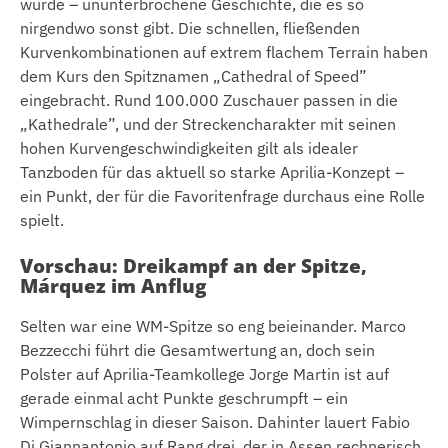
wurde – ununterbrochene Geschichte, die es so
nirgendwo sonst gibt. Die schnellen, fließenden
Kurvenkombinationen auf extrem flachem Terrain haben
dem Kurs den Spitznamen „Cathedral of Speed”
eingebracht. Rund 100.000 Zuschauer passen in die
„Kathedrale”, und der Streckencharakter mit seinen
hohen Kurvengeschwindigkeiten gilt als idealer
Tanzboden für das aktuell so starke Aprilia-Konzept –
ein Punkt, der für die Favoritenfrage durchaus eine Rolle
spielt.
Vorschau: Dreikampf an der Spitze,
Márquez im Anflug
Selten war eine WM-Spitze so eng beieinander. Marco
Bezzecchi führt die Gesamtwertung an, doch sein
Polster auf Aprilia-Teamkollege Jorge Martin ist auf
gerade einmal acht Punkte geschrumpft – ein
Wimpernschlag in dieser Saison. Dahinter lauert Fabio
Di Giannantonio auf Rang drei, der in Assen rechnerisch