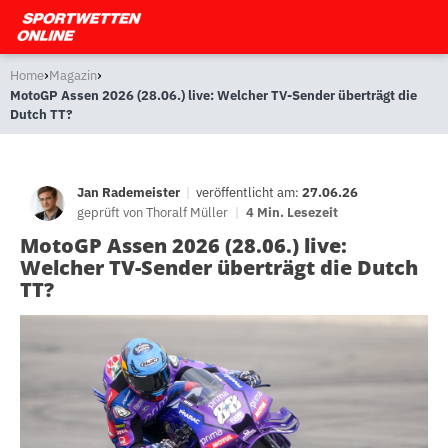
›
›
Home
Magazin
MotoGP Assen 2026 (28.06.) live: Welcher TV-Sender überträgt die
Dutch TT?
Jan Rademeister
|
veröffentlicht am:
27.06.26
geprüft von
Thoralf Müller
|
4 Min. Lesezeit
MotoGP Assen 2026 (28.06.) live:
Welcher TV-Sender überträgt die Dutch
TT?