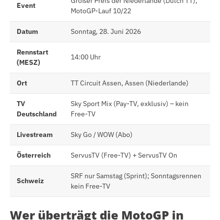
Großer Preis der Niederlande (Dutch TT),
Event
MotoGP-Lauf 10/22
Datum
Sonntag, 28. Juni 2026
Rennstart
14:00 Uhr
(MESZ)
Ort
TT Circuit Assen, Assen (Niederlande)
TV
Sky Sport Mix (Pay-TV, exklusiv) – kein
Deutschland
Free-TV
Livestream
Sky Go / WOW (Abo)
Österreich
ServusTV (Free-TV) + ServusTV On
SRF nur Samstag (Sprint); Sonntagsrennen
Schweiz
kein Free-TV
Wer überträgt die MotoGP in