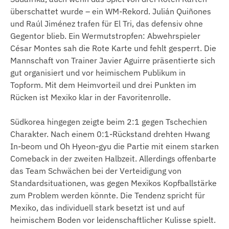
überschattet wurde – ein WM-Rekord. Julián Quiñones
und Raúl Jiménez trafen für El Tri, das defensiv ohne
Gegentor blieb. Ein Wermutstropfen: Abwehrspieler
César Montes sah die Rote Karte und fehlt gesperrt. Die
Mannschaft von Trainer Javier Aguirre präsentierte sich
gut organisiert und vor heimischem Publikum in
Topform. Mit dem Heimvorteil und drei Punkten im
Rücken ist Mexiko klar in der Favoritenrolle.
Südkorea hingegen zeigte beim 2:1 gegen Tschechien
Charakter. Nach einem 0:1-Rückstand drehten Hwang
In-beom und Oh Hyeon-gyu die Partie mit einem starken
Comeback in der zweiten Halbzeit. Allerdings offenbarte
das Team Schwächen bei der Verteidigung von
Standardsituationen, was gegen Mexikos Kopfballstärke
zum Problem werden könnte. Die Tendenz spricht für
Mexiko, das individuell stark besetzt ist und auf
heimischem Boden vor leidenschaftlicher Kulisse spielt.