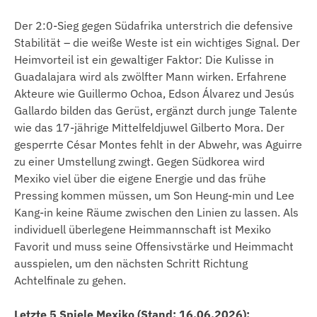
Der 2:0-Sieg gegen Südafrika unterstrich die defensive
Stabilität – die weiße Weste ist ein wichtiges Signal. Der
Heimvorteil ist ein gewaltiger Faktor: Die Kulisse in
Guadalajara wird als zwölfter Mann wirken. Erfahrene
Akteure wie Guillermo Ochoa, Edson Álvarez und Jesús
Gallardo bilden das Gerüst, ergänzt durch junge Talente
wie das 17-jährige Mittelfeldjuwel Gilberto Mora. Der
gesperrte César Montes fehlt in der Abwehr, was Aguirre
zu einer Umstellung zwingt. Gegen Südkorea wird
Mexiko viel über die eigene Energie und das frühe
Pressing kommen müssen, um Son Heung-min und Lee
Kang-in keine Räume zwischen den Linien zu lassen. Als
individuell überlegene Heimmannschaft ist Mexiko
Favorit und muss seine Offensivstärke und Heimmacht
ausspielen, um den nächsten Schritt Richtung
Achtelfinale zu gehen.
Letzte 5 Spiele Mexiko (Stand: 16.06.2026):