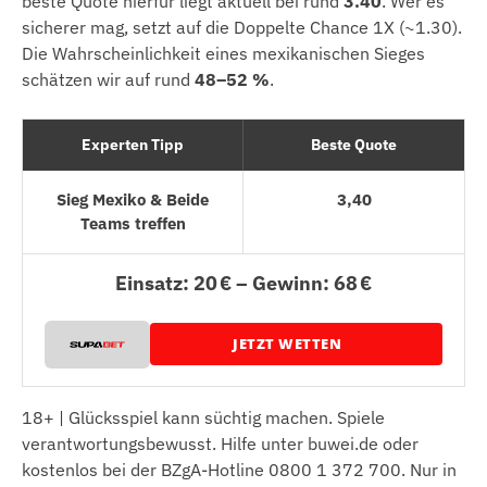
beste Quote hierfür liegt aktuell bei rund
3.40
. Wer es
sicherer mag, setzt auf die Doppelte Chance 1X (~1.30).
Die Wahrscheinlichkeit eines mexikanischen Sieges
schätzen wir auf rund
48–52 %
.
Experten Tipp
Beste Quote
Sieg Mexiko & Beide
3,40
Teams treffen
Einsatz: 20 € – Gewinn: 68 €
JETZT WETTEN
18+ | Glücksspiel kann süchtig machen. Spiele
verantwortungsbewusst. Hilfe unter buwei.de oder
kostenlos bei der BZgA-Hotline 0800 1 372 700. Nur in