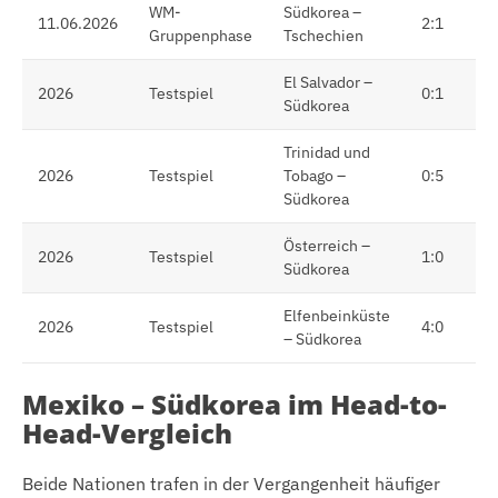
WM-
Südkorea –
11.06.2026
2:1
Gruppenphase
Tschechien
El Salvador –
2026
Testspiel
0:1
Südkorea
Trinidad und
2026
Testspiel
Tobago –
0:5
Südkorea
Österreich –
2026
Testspiel
1:0
Südkorea
Elfenbeinküste
2026
Testspiel
4:0
– Südkorea
Mexiko – Südkorea im Head-to-
Head-Vergleich
Beide Nationen trafen in der Vergangenheit häufiger