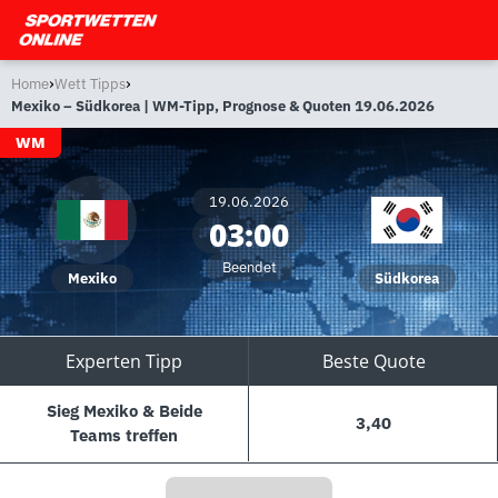
›
›
Home
Wett Tipps
Mexiko – Südkorea | WM-Tipp, Prognose & Quoten 19.06.2026
WM
19.06.2026
03:00
Beendet
Mexiko
Südkorea
Experten Tipp
Beste Quote
Sieg Mexiko & Beide
3,40
Teams treffen