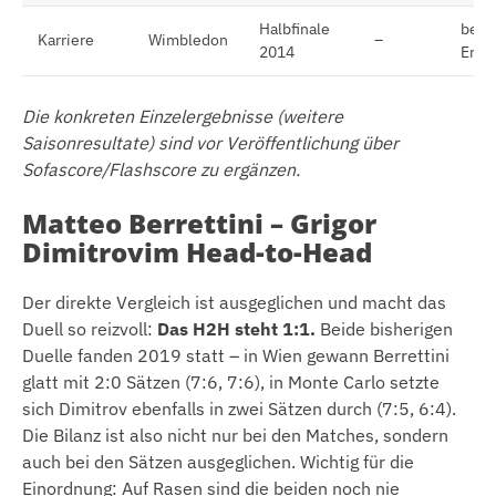
Halbfinale
best
Karriere
Wimbledon
–
2014
Erge
Die konkreten Einzelergebnisse (weitere
Saisonresultate) sind vor Veröffentlichung über
Sofascore/Flashscore zu ergänzen.
Matteo Berrettini – Grigor
Dimitrovim Head-to-Head
Der direkte Vergleich ist ausgeglichen und macht das
Duell so reizvoll:
Das H2H steht 1:1.
Beide bisherigen
Duelle fanden 2019 statt – in Wien gewann Berrettini
glatt mit 2:0 Sätzen (7:6, 7:6), in Monte Carlo setzte
sich Dimitrov ebenfalls in zwei Sätzen durch (7:5, 6:4).
Die Bilanz ist also nicht nur bei den Matches, sondern
auch bei den Sätzen ausgeglichen. Wichtig für die
Einordnung: Auf Rasen sind die beiden noch nie