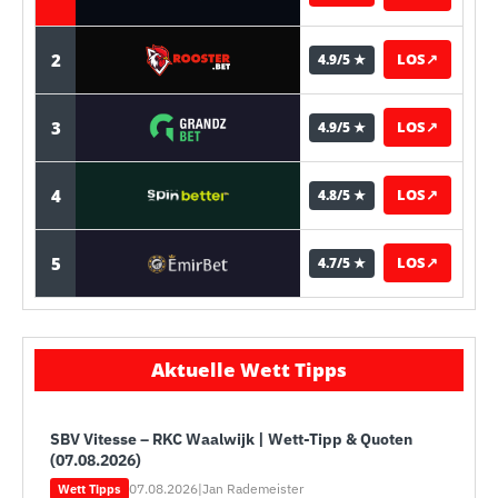
2
LOS
↗
4.9/5 ★
3
LOS
↗
4.9/5 ★
4
LOS
↗
4.8/5 ★
5
LOS
↗
4.7/5 ★
Aktuelle Wett Tipps
SBV Vitesse – RKC Waalwijk | Wett-Tipp & Quoten
(07.08.2026)
07.08.2026
|
Jan Rademeister
Wett Tipps