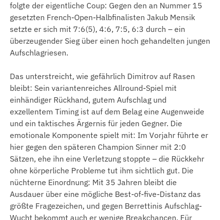
folgte der eigentliche Coup: Gegen den an Nummer 15
gesetzten French-Open-Halbfinalisten Jakub Mensik
setzte er sich mit 7:6(5), 4:6, 7:5, 6:3 durch – ein
überzeugender Sieg über einen hoch gehandelten jungen
Aufschlagriesen.
Das unterstreicht, wie gefährlich Dimitrov auf Rasen
bleibt: Sein variantenreiches Allround-Spiel mit
einhändiger Rückhand, gutem Aufschlag und
exzellentem Timing ist auf dem Belag eine Augenweide
und ein taktisches Ärgernis für jeden Gegner. Die
emotionale Komponente spielt mit: Im Vorjahr führte er
hier gegen den späteren Champion Sinner mit 2:0
Sätzen, ehe ihn eine Verletzung stoppte – die Rückkehr
ohne körperliche Probleme tut ihm sichtlich gut. Die
nüchterne Einordnung: Mit 35 Jahren bleibt die
Ausdauer über eine mögliche Best-of-five-Distanz das
größte Fragezeichen, und gegen Berrettinis Aufschlag-
Wucht bekommt auch er wenige Breakchancen. Für