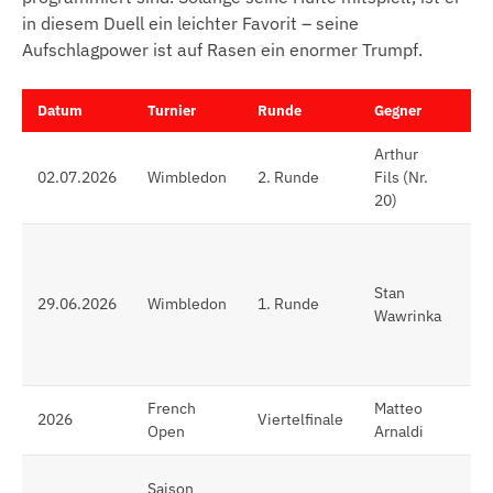
in diesem Duell ein leichter Favorit – seine
Aufschlagpower ist auf Rasen ein enormer Trumpf.
Datum
Turnier
Runde
Gegner
Er
Arthur
6:4
02.07.2026
Wimbledon
2. Runde
Fils (Nr.
3:6
20)
(Si
6:7
7:6
Stan
7:6
29.06.2026
Wimbledon
1. Runde
Wawrinka
7:6
(Si
As
French
Matteo
Au
2026
Viertelfinale
Open
Arnaldi
(H
un
Saison