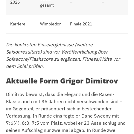
2026
–
–
Ra
gesamt
Spe
be
Karriere
Wimbledon
Finale 2021
–
Er
Die konkreten Einzelergebnisse (weitere
Saisonresultate) sind vor Veröffentlichung über
Sofascore/Flashscore zu ergänzen. Fitness/Hüfte vor
dem Spiel prüfen.
Aktuelle Form Grigor Dimitrov
Dimitrov beweist, dass die Eleganz und die Rasen-
Klasse auch mit 35 Jahren nicht verschwunden sind –
im Gegenteil, er präsentiert sich in bestechender
Verfassung. In Runde eins fegte er Dane Sweeny mit
7:6(4), 6:3, 7:5 vom Platz, wobei er 23 Asse schlug und
seinen Aufschlag nur zweimal abgab. In Runde zwei