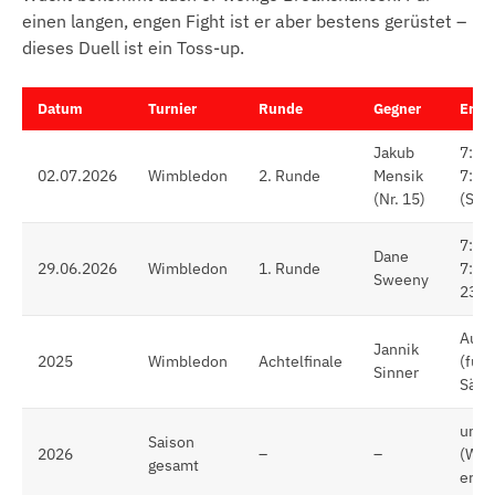
einen langen, engen Fight ist er aber bestens gerüstet –
dieses Duell ist ein Toss-up.
Datum
Turnier
Runde
Gegner
Erge
Jakub
7:6(5
02.07.2026
Wimbledon
2. Runde
Mensik
7:5, 
(Nr. 15)
(Sieg
7:6(4
Dane
29.06.2026
Wimbledon
1. Runde
7:5 (
Sweeny
23 A
Aufg
Jannik
2025
Wimbledon
Achtelfinale
(führ
Sinner
Sätz
unge
Saison
2026
–
–
(Wild
gesamt
erfa