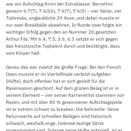
war ein Aufschlag-Krimi der Extraklasse: Berrettini
gewann 6:7(7), 7:6(16), 7:6(7), 7:6(5) – vier Sätze, vier
Tiebreaks, unglaubliche 29 Asse, und dabei musste er
nur zwei Breakbälle abwehren. In Runde zwei folgte ein
wichtiger Erfolg gegen den an Nummer 20 gesetzten
Arthur Fils: Mit 6:4, 7:5, 3:6, 6:3 setzte er sich gegen
das französische Toptalent durch und bestätigte, dass
sein Körper hält.
Genau das war zuletzt die große Frage: Bei den French
Open musste er im Viertelfinale verletzt aufgeben
(Hüfte), doch offenbar hat er sich gezielt für die
Rasensaison geschont. Auf dem grünen Belag ist er in
seinem Element – vier seiner Karrieretitel stammen von
Rasen, und mit über 80 % gewonnener Aufschlagspiele
ist er extrem schwer zu breaken. Die Kehrseite: Seine
Returnwerte auf schnellen Belägen sind historisch
schwach, weshalb enge, tiebreak-lastige Sätze
programmiert sind. Solange seine Hüfte mitspielt, ist er