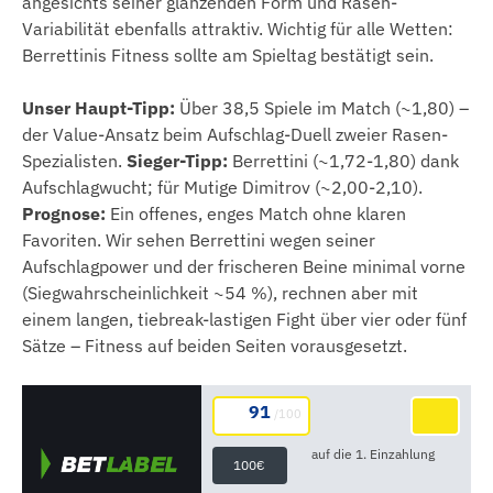
angesichts seiner glänzenden Form und Rasen-
Variabilität ebenfalls attraktiv. Wichtig für alle Wetten:
Berrettinis Fitness sollte am Spieltag bestätigt sein.
Unser Haupt-Tipp:
Über 38,5 Spiele im Match (~1,80) –
der Value-Ansatz beim Aufschlag-Duell zweier Rasen-
Spezialisten.
Sieger-Tipp:
Berrettini (~1,72-1,80) dank
Aufschlagwucht; für Mutige Dimitrov (~2,00-2,10).
Prognose:
Ein offenes, enges Match ohne klaren
Favoriten. Wir sehen Berrettini wegen seiner
Aufschlagpower und der frischeren Beine minimal vorne
(Siegwahrscheinlichkeit ~54 %), rechnen aber mit
einem langen, tiebreak-lastigen Fight über vier oder fünf
Sätze – Fitness auf beiden Seiten vorausgesetzt.
91
/100
auf die 1. Einzahlung
100€