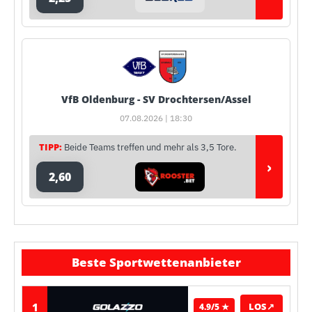
VfB Oldenburg - SV Drochtersen/Assel
07.08.2026 | 18:30
TIPP:
Beide Teams treffen und mehr als 3,5 Tore.
›
2,60
Beste Sportwettenanbieter
1
LOS
↗
4.9/5 ★