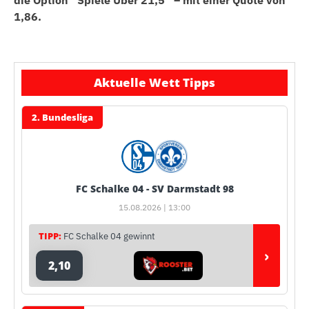
die Option “Spiele Über 21,5” – mit einer Quote von
1,86.
Aktuelle Wett Tipps
2. Bundesliga
FC Schalke 04 - SV Darmstadt 98
15.08.2026 | 13:00
TIPP:
FC Schalke 04 gewinnt
›
2,10