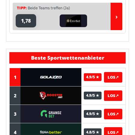
TIPP:
Beide Teams treffen (Ja)
›
1,78
Beste Sportwettenanbieter
1
LOS
↗
4.9/5 ★
2
LOS
↗
4.9/5 ★
3
LOS
↗
4.9/5 ★
4
LOS
↗
4.8/5 ★