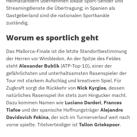
Heimatländern übernehmen lokale Sport-Sender und
Streamingdienste die Übertragung; in Spanien als
Gastgeberland sind die nationalen Sportkanäle
zuständig.
Worum es sportlich geht
Das Mallorca-Finale ist die letzte Standortbestimmung
der Herren vor Wimbledon. An der Spitze des Feldes
steht
Alexander Bublik
(ATP-Top-10), einer der
gefährlichsten und unterhaltsamsten Rasenspieler der
Tour mit starkem Aufschlag und kreativem Spiel. Für
Zugkraft sorgt die Rückkehr von
Nick Kyrgios
, dessen
natürliches Rasenspiel ihn stets zum Hingucker macht.
Dazu kommen Namen wie
Luciano Darderi
,
Frances
Tiafoe
und der spanische Hoffnungsträger
Alejandro
Davidovich Fokina
, der sich im Turnierverlauf weit nach
vorne spielte. Titelverteidiger ist
Tallon Griekspoor
.