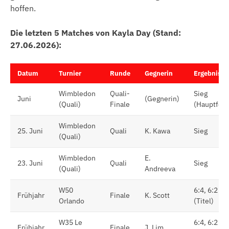
hoffen.
Die letzten 5 Matches von Kayla Day (Stand:
27.06.2026):
Datum
Turnier
Runde
Gegnerin
Ergebnis
Wimbledon
Quali-
Sieg
Juni
(Gegnerin)
(Quali)
Finale
(Hauptfeld
Wimbledon
25. Juni
Quali
K. Kawa
Sieg
(Quali)
Wimbledon
E.
23. Juni
Quali
Sieg
(Quali)
Andreeva
W50
6:4, 6:2
Frühjahr
Finale
K. Scott
Orlando
(Titel)
W35 Le
6:4, 6:2
Frühjahr
Finale
J. Lim