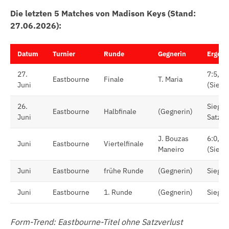
Die letzten 5 Matches von Madison Keys (Stand:
27.06.2026):
Datum
Turnier
Runde
Gegnerin
Ergebn
27.
7:5, 6:
Eastbourne
Finale
T. Maria
Juni
(Sieg, 
26.
Sieg (
Eastbourne
Halbfinale
(Gegnerin)
Juni
Satzve
J. Bouzas
6:0, 6:
Juni
Eastbourne
Viertelfinale
Maneiro
(Sieg)
Juni
Eastbourne
frühe Runde
(Gegnerin)
Sieg
Juni
Eastbourne
1. Runde
(Gegnerin)
Sieg
Form-Trend: Eastbourne-Titel ohne Satzverlust