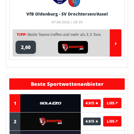
VfB Oldenburg - SV Drochtersen/Assel
07.08.2026 | 18:30
TIPP:
Beide Teams treffen und mehr als 3,5 Tore.
›
2,60
Beste Sportwettenanbieter
1
LOS
↗
4.9/5 ★
2
LOS
↗
4.9/5 ★