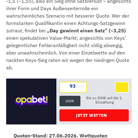
-1,5 (~1,55), also ein Sieg ohne Satzverlust – angesichts
ihrer Form und Days Außenseiterrolle ein
wahrscheinliches Szenario mit besserer Quote. Wer der
formstarken Qualifikantin einen Achtungs-Satzgewinn
zutraut, findet bei
„Day gewinnt einen Satz” (~3,25)
einen spekulativen Value-Markt; angesichts von Keys’
gelegentlicher Fehleranfälligkeit nicht völlig abwegig,
aber unwahrscheinlich. Von einer Einzelwette auf den
nackten Keys-Sieg raten wir wegen der niedrigen Quote
ab.
93
/100
Bis zu 200€ auf die 1.
200€
Einzahlung
JETZT WETTEN
Quoten-Stand: 27.06.2026. Wettquoten