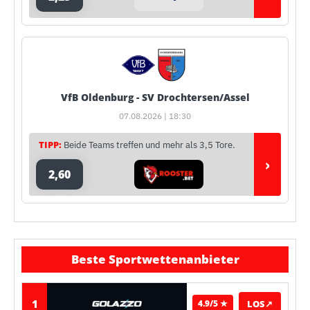
VfB Oldenburg - SV Drochtersen/Assel
07.08.2026 | 18:30
TIPP:
Beide Teams treffen und mehr als 3,5 Tore.
›
2,60
Beste Sportwettenanbieter
1
LOS
↗
4.9/5 ★