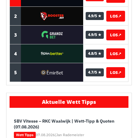
2
LOS
↗
4.9/5 ★
3
LOS
↗
4.9/5 ★
4
LOS
↗
4.8/5 ★
5
LOS
↗
4.7/5 ★
Aktuelle Wett Tipps
SBV Vitesse – RKC Waalwijk | Wett-Tipp & Quoten
(07.08.2026)
07.08.2026
|
Jan Rademeister
Wett Tipps