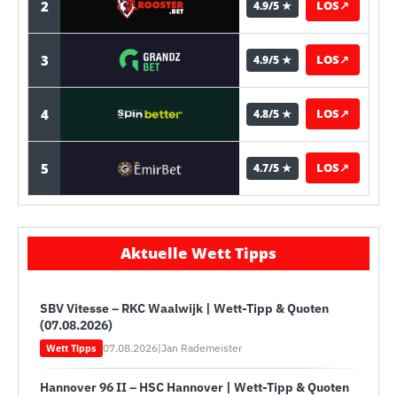
2
LOS
↗
4.9/5 ★
3
LOS
↗
4.9/5 ★
4
LOS
↗
4.8/5 ★
5
LOS
↗
4.7/5 ★
Aktuelle Wett Tipps
SBV Vitesse – RKC Waalwijk | Wett-Tipp & Quoten
(07.08.2026)
07.08.2026
|
Jan Rademeister
Wett Tipps
Hannover 96 II – HSC Hannover | Wett-Tipp & Quoten