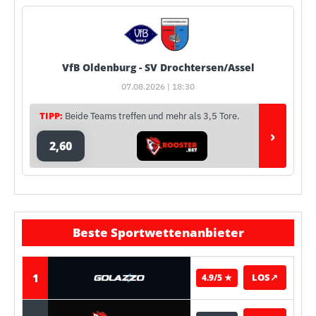
VfB Oldenburg - SV Drochtersen/Assel
07.08.2026 | 18:30
TIPP:
Beide Teams treffen und mehr als 3,5 Tore.
›
2,60
Beste Sportwettenanbieter
1
LOS
↗
4.9/5 ★