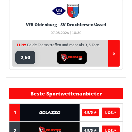
VfB Oldenburg - SV Drochtersen/Assel
07.08.2026 | 18:30
TIPP:
Beide Teams treffen und mehr als 3,5 Tore.
›
2,60
Beste Sportwettenanbieter
1
LOS
↗
4.9/5 ★
2
LOS
↗
4.9/5 ★