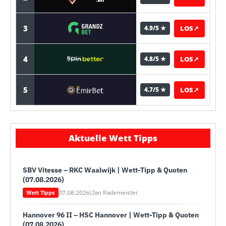
3
LOS
↗
4.9/5 ★
4
LOS
↗
4.8/5 ★
5
LOS
↗
4.7/5 ★
Aktuelle Wett Tipps
SBV Vitesse – RKC Waalwijk | Wett-Tipp & Quoten
(07.08.2026)
07.08.2026
|
Jan Rademeister
Wett Tipps
Hannover 96 II – HSC Hannover | Wett-Tipp & Quoten
(07.08.2026)