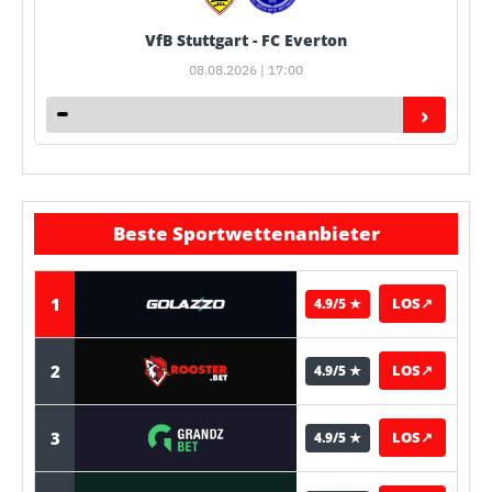
VfB Stuttgart - FC Everton
08.08.2026 | 17:00
›
Beste Sportwettenanbieter
1
LOS
↗
4.9/5 ★
2
LOS
↗
4.9/5 ★
3
LOS
↗
4.9/5 ★