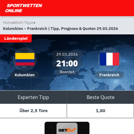
›
›
Home
Wett Tipps
Kolumbien – Frankreich | Tipp, Prognose & Quoten 29.03.2026
Länderspiel
29.03.2026
21:00
Beendet
Kolumbien
Frankreich
Experten Tipp
Beste Quote
Über 2,5 Tore
1,80