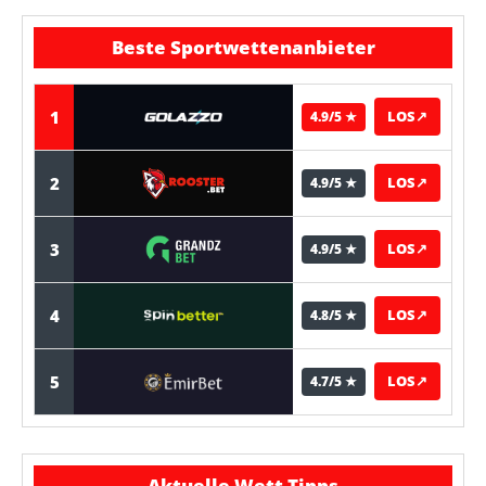
Beste Sportwettenanbieter
1
LOS
↗
4.9/5 ★
2
LOS
↗
4.9/5 ★
3
LOS
↗
4.9/5 ★
4
LOS
↗
4.8/5 ★
5
LOS
↗
4.7/5 ★
Aktuelle Wett Tipps