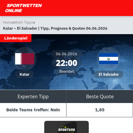
›
›
Home
Wett Tipps
Katar – El Salvador | Tipp, Prognose & Quoten 06.06.2026
Länderspiel
06.06.2026
22:00
Beendet
Katar
El Salvador
Experten Tipp
Beste Quote
Beide Teams treffen: Nein
1,85