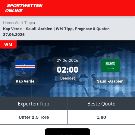
›
›
Home
Wett Tipps
Kap Verde – Saudi-Arabien | WM-Tipp, Prognose & Quoten
27.06.2026
WM
27.06.2026
02:00
Beendet
Kap Verde
Saudi-Arabien
Experten Tipp
Beste Quote
Unter 2,5 Tore
1,80