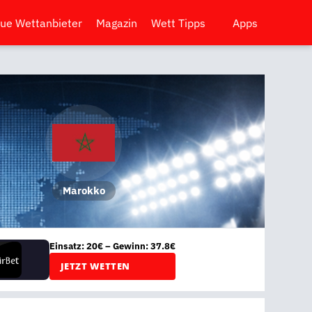
ue Wettanbieter
Magazin
Wett Tipps
Apps
Marokko
Einsatz: 20€ – Gewinn: 37.8€
JETZT WETTEN