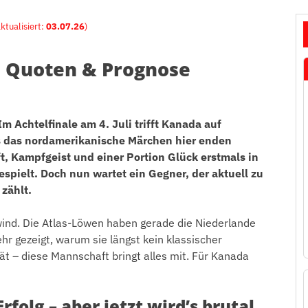
aktualisiert:
03.07.26
)
, Quoten & Prognose
Im Achtelfinale am 4. Juli trifft Kanada auf
ss das nordamerikanische Märchen hier enden
t, Kampfgeist und einer Portion Glück erstmals in
espielt. Doch nun wartet ein Gegner, der aktuell zu
zählt.
nd. Die Atlas-Löwen haben gerade die Niederlande
r gezeigt, warum sie längst kein klassischer
t – diese Mannschaft bringt alles mit. Für Kanada
rfolg – aber jetzt wird’s brutal