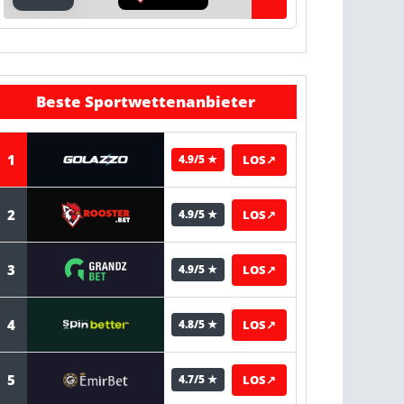
Beste Sportwettenanbieter
1
LOS
↗
4.9/5 ★
2
LOS
↗
4.9/5 ★
3
LOS
↗
4.9/5 ★
4
LOS
↗
4.8/5 ★
5
LOS
↗
4.7/5 ★