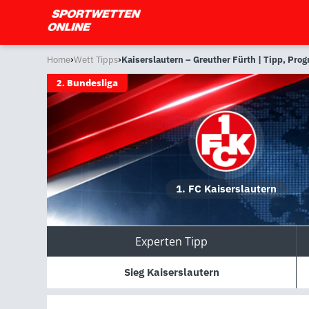
›
›
Home
Wett Tipps
Kaiserslautern – Greuther Fürth | Tipp, Pr
2. Bundesliga
1. FC Kaiserslautern
Experten Tipp
Sieg Kaiserslautern