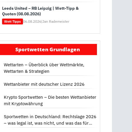
Leeds United – RB Leipzig | Wett-Tipp &
Quoten (08.08.2026)
06.08.2026
|
Jan Rademeister
Wett Tipps
Sportwetten Grundlagen
Wettarten – Überblick über Wettmärkte,
Wettarten & Strategien
Wettanbieter mit deutscher Lizenz 2026
Krypto Sportwetten – Die besten Wettanbieter
mit Kryptowährung
Sportwetten in Deutschland: Rechtslage 2026
– was legal ist, was nicht, und was das für
dich bedeutet