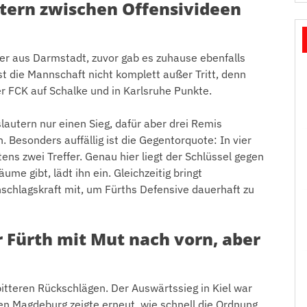
utern zwischen Offensivideen
r aus Darmstadt, zuvor gab es zuhause ebenfalls
t die Mannschaft nicht komplett außer Tritt, denn
r FCK auf Schalke und in Karlsruhe Punkte.
lautern nur einen Sieg, dafür aber drei Remis
 Besonders auffällig ist die Gegentorquote: In vier
ens zwei Treffer. Genau hier liegt der Schlüssel gegen
e gibt, lädt ihn ein. Gleichzeitig bringt
schlagskraft mit, um Fürths Defensive dauerhaft zu
 Fürth mit Mut nach vorn, aber
itteren Rückschlägen. Der Auswärtssieg in Kiel war
en Magdeburg zeigte erneut, wie schnell die Ordnung