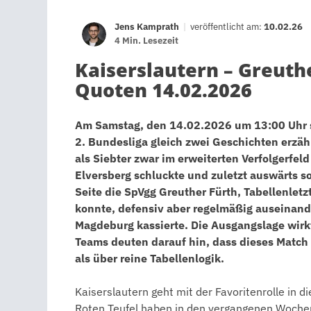
Jens Kamprath
|
veröffentlicht am:
10.02.26
4 Min. Lesezeit
Kaiserslautern – Greuthe
Quoten 14.02.2026
Am Samstag, den 14.02.2026 um 13:00 Uhr ste
2. Bundesliga gleich zwei Geschichten erzählt
als Siebter zwar im erweiterten Verfolgerfel
Elversberg schluckte und zuletzt auswärts s
Seite die SpVgg Greuther Fürth, Tabellenletz
konnte, defensiv aber regelmäßig auseinande
Magdeburg kassierte. Die Ausgangslage wirkt
Teams deuten darauf hin, dass dieses Match
als über reine Tabellenlogik.
Kaiserslautern geht mit der Favoritenrolle in d
Roten Teufel haben in den vergangenen Wochen 