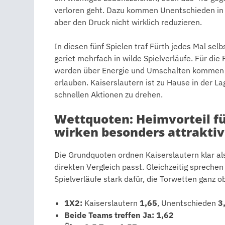
verloren geht. Dazu kommen Unentschieden in 
aber den Druck nicht wirklich reduzieren.
In diesen fünf Spielen traf Fürth jedes Mal sel
geriet mehrfach in wilde Spielverläufe. Für die
werden über Energie und Umschalten kommen m
erlauben. Kaiserslautern ist zu Hause in der L
schnellen Aktionen zu drehen.
Wettquoten: Heimvorteil fü
wirken besonders attraktiv
Die Grundquoten ordnen Kaiserslautern klar als
direkten Vergleich passt. Gleichzeitig spreche
Spielverläufe stark dafür, die Torwetten ganz o
1X2:
Kaiserslautern
1,65
, Unentschieden
3
Beide Teams treffen Ja:
1,62