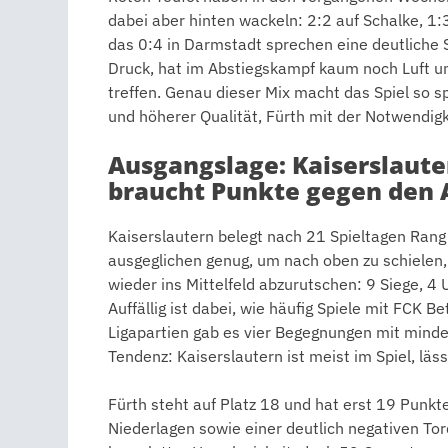
dabei aber hinten wackeln: 2:2 auf Schalke, 1
das 0:4 in Darmstadt sprechen eine deutliche
Druck, hat im Abstiegskampf kaum noch Luft un
treffen. Genau dieser Mix macht das Spiel so s
und höherer Qualität, Fürth mit der Notwendigke
Ausgangslage: Kaiserslaute
braucht Punkte gegen den 
Kaiserslautern belegt nach 21 Spieltagen Rang 
ausgeglichen genug, um nach oben zu schielen,
wieder ins Mittelfeld abzurutschen: 9 Siege, 4
Auffällig ist dabei, wie häufig Spiele mit FCK B
Ligapartien gab es vier Begegnungen mit mindes
Tendenz: Kaiserslautern ist meist im Spiel, läs
Fürth steht auf Platz 18 und hat erst 19 Punk
Niederlagen sowie einer deutlich negativen Tord