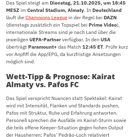
Das Spiel steigt am
Dienstag, 21.10.2025, um 18:45
MESZ
im
Central Stadium, Almaty
. In
Deutschland
läuft die
Champions League
in der Regel bei
DAZN
(dienstags zusätzlich ein Topspiel bei
Prime Video
),
internationale Streams sind je nach Land über die
jeweiligen
UEFA-Partner
verfügbar. In den
USA
überträgt
Paramount+
das Match
12:45 ET
. Prüfe kurz
vor Anpfiff die App/EPG, da kurzfristige Ansetzungen
möglich sind.
Wett-Tipp & Prognose: Kairat
Almaty vs. Pafos FC
Das Spiel verspricht Nuancen statt Spektakel: Kairat
wird mit Intensität, Flanken und Standards pushen,
Pafos mit Struktur, Ruhe und Erfahrung antworten.
Personell sprechen die Ausfälle im Kairat-Sturm sowie
die teils offene Keeper-Situation gegen hohen Output
der Hausherren; Pafos’ Pedrão-Loch relativiert