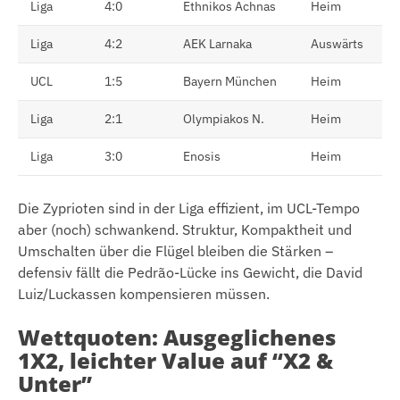
Liga
4:0
Ethnikos Achnas
Heim
Liga
4:2
AEK Larnaka
Auswärts
UCL
1:5
Bayern München
Heim
Liga
2:1
Olympiakos N.
Heim
Liga
3:0
Enosis
Heim
Die Zyprioten sind in der Liga effizient, im UCL-Tempo
aber (noch) schwankend. Struktur, Kompaktheit und
Umschalten über die Flügel bleiben die Stärken –
defensiv fällt die Pedrão-Lücke ins Gewicht, die David
Luiz/Luckassen kompensieren müssen.
Wettquoten: Ausgeglichenes
1X2, leichter Value auf “X2 &
Unter”