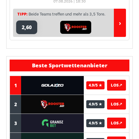
07.08.2026 | 18:30
TIPP:
Beide Teams treffen und mehr als 3,5 Tore.
›
2,60
Beste Sportwettenanbieter
1
LOS
↗
4.9/5 ★
2
LOS
↗
4.9/5 ★
3
LOS
↗
4.9/5 ★