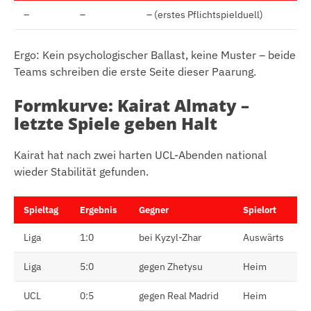
–
–
– (erstes Pflichtspielduell)
Ergo: Kein psychologischer Ballast, keine Muster – beide
Teams schreiben die erste Seite dieser Paarung.
Formkurve: Kairat Almaty –
letzte Spiele geben Halt
Kairat hat nach zwei harten UCL-Abenden national
wieder Stabilität gefunden.
Spieltag
Ergebnis
Gegner
Spielort
Liga
1:0
bei Kyzyl-Zhar
Auswärts
Liga
5:0
gegen Zhetysu
Heim
UCL
0:5
gegen Real Madrid
Heim