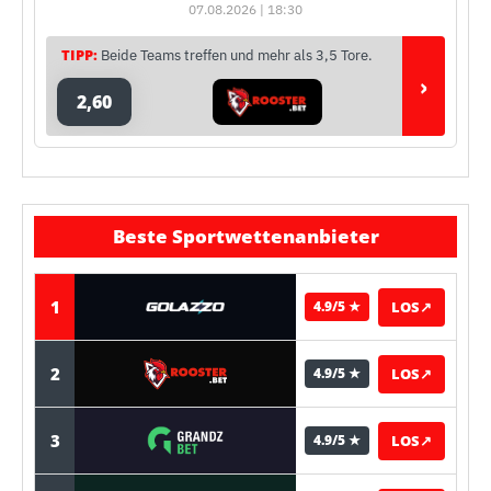
07.08.2026 | 18:30
TIPP:
Beide Teams treffen und mehr als 3,5 Tore.
›
2,60
Beste Sportwettenanbieter
1
LOS
↗
4.9/5 ★
2
LOS
↗
4.9/5 ★
3
LOS
↗
4.9/5 ★