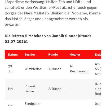
körperliche Verfassung: Halten Zeh und Hüfte, und
schüttelt er den Wettkampf-Rost ab, ist er auch gegen
Borges der klare Maßstab. Bleiben die Probleme, könnte
das Match länger und unangenehmer werden als
erwartet.
Die letzten 5 Matches von Jannik Sinner (Stand:
01.07.2026):
Datum
Turnier
Runde
Gegner
Ergebn
4:6, 6:3
29.
M.
Wimbledon
1. Runde
6:7(6), 
Juni
Kecmanovic
6:3 (Si
(Nieder
Roland
Mai
2. Runde
—
siehe
Garros
Redakt
Sandplatz-
(siehe
Mai
—
—