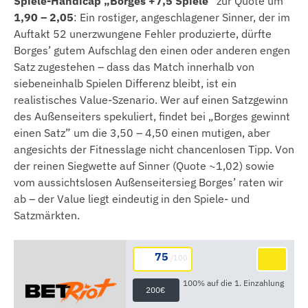
Spiele-Handicap „Borges +7,5 Spiele”
zur Quote um
1,90 – 2,05
: Ein rostiger, angeschlagener Sinner, der im
Auftakt 52 unerzwungene Fehler produzierte, dürfte
Borges’ gutem Aufschlag den einen oder anderen engen
Satz zugestehen – dass das Match innerhalb von
siebeneinhalb Spielen Differenz bleibt, ist ein
realistisches Value-Szenario. Wer auf einen Satzgewinn
des Außenseiters spekuliert, findet bei „Borges gewinnt
einen Satz” um die 3,50 – 4,50 einen mutigen, aber
angesichts der Fitnesslage nicht chancenlosen Tipp. Von
der reinen Siegwette auf Sinner (Quote ~1,02) sowie
vom aussichtslosen Außenseitersieg Borges’ raten wir
ab – der Value liegt eindeutig in den Spiele- und
Satzmärkten.
75
/100
100% auf die 1. Einzahlung
200€