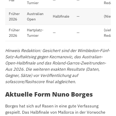
Turnier
Redakt
Früher
Australian
Halbfinale
—
(Nieder
2026
Open
Früher
Hartplatz-
(siehe
—
—
2026
Turnier
Redakt
Hinweis Redaktion: Gesichert sind der Wimbledon-Fünf-
Satz-Auftaktsieg gegen Kecmanovic, das Australian-
Open-Halbfinale und das Roland-Garros-Zweitrunden-
Aus 2026. Die weiteren exakten Resultate (Daten,
Gegner, Sätze) vor Veröffentlichung auf
sofascore/flashscore final abgleichen.
Aktuelle Form Nuno Borges
Borges hat sich auf Rasen in eine gute Verfassung
gespielt. Das Halbfinale von Mallorca in der Vorwoche