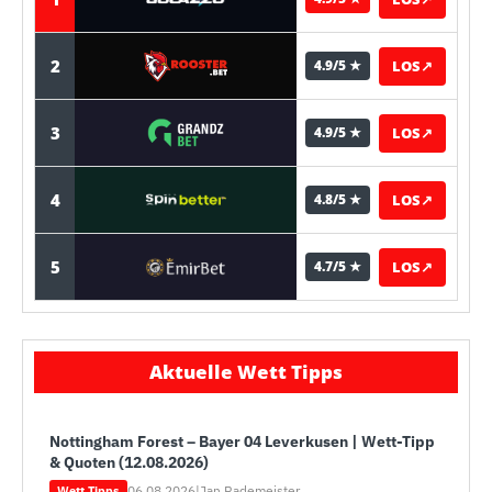
2
LOS
↗
4.9/5 ★
3
LOS
↗
4.9/5 ★
4
LOS
↗
4.8/5 ★
5
LOS
↗
4.7/5 ★
Aktuelle Wett Tipps
Nottingham Forest – Bayer 04 Leverkusen | Wett-Tipp
& Quoten (12.08.2026)
06.08.2026
|
Jan Rademeister
Wett Tipps