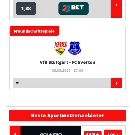
›
1,88
Freundschaftsspiele
VfB Stuttgart - FC Everton
08.08.2026 | 17:00
›
Beste Sportwettenanbieter
1
LOS
↗
4.9/5 ★