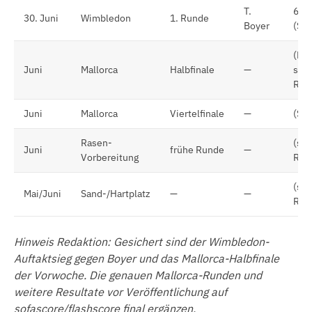
T.
6:3,
30. Juni
Wimbledon
1. Runde
Boyer
(Sie
(Nie
Juni
Mallorca
Halbfinale
—
sie
Red
Juni
Mallorca
Viertelfinale
—
(Sie
Rasen-
(sie
Juni
frühe Runde
—
Vorbereitung
Red
(sie
Mai/Juni
Sand-/Hartplatz
—
—
Red
Hinweis Redaktion: Gesichert sind der Wimbledon-
Auftaktsieg gegen Boyer und das Mallorca-Halbfinale
der Vorwoche. Die genauen Mallorca-Runden und
weitere Resultate vor Veröffentlichung auf
sofascore/flashscore final ergänzen.