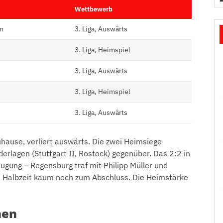
Wettbewerb
n
3. Liga, Auswärts
3. Liga, Heimspiel
3. Liga, Auswärts
3. Liga, Heimspiel
3. Liga, Auswärts
hause, verliert auswärts. Die zwei Heimsiege
rlagen (Stuttgart II, Rostock) gegenüber. Das 2:2 in
ugung – Regensburg traf mit Philipp Müller und
en Halbzeit kaum noch zum Abschluss. Die Heimstärke
hen