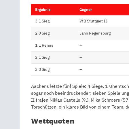
Ergebnis
Gegner
3:1 Sieg
VfB Stuttgart II
2:0 Sieg
Jahn Regensburg
1:1 Remis
–
2:1 Sieg
–
3:0 Sieg
–
Aachens letzte fünf Spiele: 4 Siege, 1 Unentsch
sogar noch beeindruckender: sieben Spiele un
II trafen Niklas Castelle (9.), Mika Schroers (
Torschützen, ein klares Bild von einem Team, d
Wettquoten