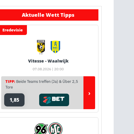
Aktuelle Wett Tipps
Eredevisie
Vitesse - Waalwijk
07.08.2026 | 20:00
TIPP:
Beide Teams treffen (Ja) & Über 2,5
Tore
›
1,85