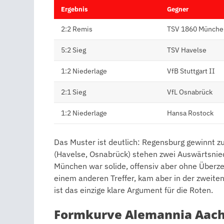
Ergebnis
Gegner
2:2 Remis
TSV 1860 Münche
5:2 Sieg
TSV Havelse
1:2 Niederlage
VfB Stuttgart II
2:1 Sieg
VfL Osnabrück
1:2 Niederlage
Hansa Rostock
Das Muster ist deutlich: Regensburg gewinnt zu
(Havelse, Osnabrück) stehen zwei Auswärtsniede
München war solide, offensiv aber ohne Überze
einem anderen Treffer, kam aber in der zweit
ist das einzige klare Argument für die Roten.
Formkurve Alemannia Aac