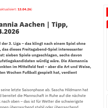
(aktualisiert:
13.04.26
)
annia Aachen | Tipp,
4.2026
der 3. Liga – das klingt nach einem Spiel ohne
, das dieses Freitagabend-Spiel interessanter
sst: sieben Spiele ungeschlagen, sechs davon
ufstiegskandidaten würdig wäre. Die Alemannia
unkten im Mittelfeld fest – aber die Art und Weise,
ten Wochen Fußball gespielt hat, verdient
 seine letzte Saisonphase ab. Sascha Hildmann hat
bereitet die Mannschaft in Ruhe auf die nächste
k nach oben – das ist für Wetter die schwierigste
önnen überraschend stabil oder überraschend