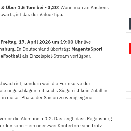
& Über 1,5 Tore bei ~3,20
: Wenn man an Aachens
wärts, ist das der Value-Tipp.
m
Freitag, 17. April 2026 um 19:00 Uhr
live
nsburg
. In Deutschland überträgt
MagentaSport
eFootball
als Einzelspiel-Stream verfügbar.
chwach ist, sondern weil die Formkurve der
le ungeschlagen mit sechs Siegen ist kein Zufall in
t in dieser Phase der Saison zu wenig eigene
verlor die Alemannia 0:2. Das zeigt, dass Regensburg
werden kann – ein oder zwei Kontertore sind trotz