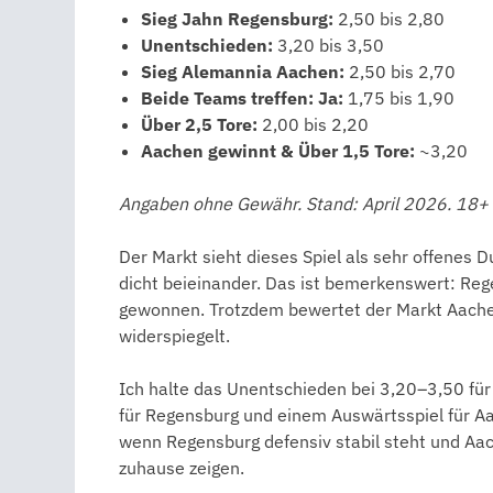
Sieg Jahn Regensburg:
2,50 bis 2,80
Unentschieden:
3,20 bis 3,50
Sieg Alemannia Aachen:
2,50 bis 2,70
Beide Teams treffen: Ja:
1,75 bis 1,90
Über 2,5 Tore:
2,00 bis 2,20
Aachen gewinnt & Über 1,5 Tore:
~3,20
Angaben ohne Gewähr. Stand: April 2026. 18+ 
Der Markt sieht dieses Spiel als sehr offenes 
dicht beieinander. Das ist bemerkenswert: Reg
gewonnen. Trotzdem bewertet der Markt Aachen
widerspiegelt.
Ich halte das Unentschieden bei 3,20–3,50 für
für Regensburg und einem Auswärtsspiel für A
wenn Regensburg defensiv stabil steht und Aach
zuhause zeigen.