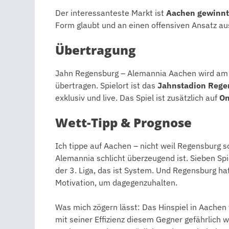
Der interessanteste Markt ist
Aachen gewinnt 
Form glaubt und an einen offensiven Ansatz aus
Übertragung
Jahn Regensburg – Alemannia Aachen wird a
übertragen. Spielort ist das
Jahnstadion Rege
exklusiv und live. Das Spiel ist zusätzlich auf
On
Wett-Tipp & Prognose
Ich tippe auf Aachen – nicht weil Regensburg s
Alemannia schlicht überzeugend ist. Sieben Spie
der 3. Liga, das ist System. Und Regensburg ha
Motivation, um dagegenzuhalten.
Was mich zögern lässt: Das Hinspiel in Aachen 
mit seiner Effizienz diesem Gegner gefährlich 