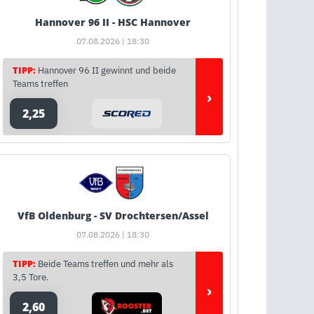
Hannover 96 II - HSC Hannover
07.08.2026 | 18:30
TIPP:
Hannover 96 II gewinnt und beide
Teams treffen
›
2,25
VfB Oldenburg - SV Drochtersen/Assel
07.08.2026 | 18:30
TIPP:
Beide Teams treffen und mehr als
3,5 Tore.
›
2,60