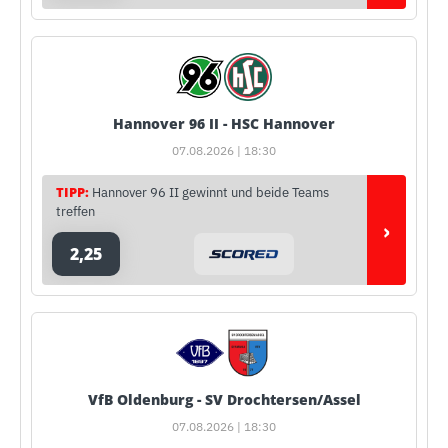
Hannover 96 II - HSC Hannover
07.08.2026 | 18:30
TIPP:
Hannover 96 II gewinnt und beide Teams
treffen
›
2,25
VfB Oldenburg - SV Drochtersen/Assel
07.08.2026 | 18:30