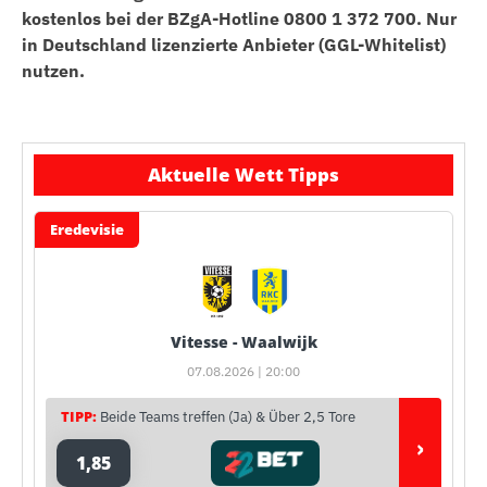
kostenlos bei der BZgA-Hotline 0800 1 372 700. Nur
in Deutschland lizenzierte Anbieter (GGL-Whitelist)
nutzen.
Aktuelle Wett Tipps
Eredevisie
Vitesse - Waalwijk
07.08.2026 | 20:00
TIPP:
Beide Teams treffen (Ja) & Über 2,5 Tore
›
1,85