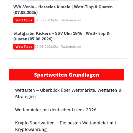
VVV-Venlo – Heracles Almelo | Wett-Tipp & Quoten
(07.08.2026)
07.08.2026
|
Jan Rademeister
Wett Tipps
Stuttgarter Kickers – SSV Ulm 1846 | Wett-Tipp &
Quoten (07.08.2026)
07.08.2026
|
Jan Rademeister
Wett Tipps
Sportwetten Grundlagen
Wettarten – Überblick über Wettmärkte, Wettarten &
Strategien
Wettanbieter mit deutscher Lizenz 2026
Krypto Sportwetten – Die besten Wettanbieter mit
Kryptowährung