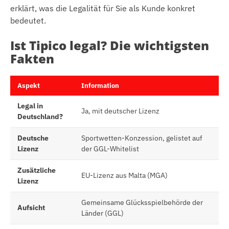
erklärt, was die Legalität für Sie als Kunde konkret
bedeutet.
Ist Tipico legal? Die wichtigsten
Fakten
Aspekt
Information
Legal in
Ja, mit deutscher Lizenz
Deutschland?
Deutsche
Sportwetten-Konzession, gelistet auf
Lizenz
der GGL-Whitelist
Zusätzliche
EU-Lizenz aus Malta (MGA)
Lizenz
Gemeinsame Glücksspielbehörde der
Aufsicht
Länder (GGL)