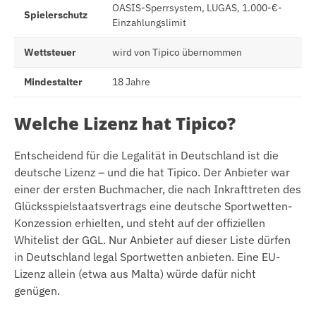
OASIS-Sperrsystem, LUGAS, 1.000-€-
Spielerschutz
Einzahlungslimit
Wettsteuer
wird von Tipico übernommen
Mindestalter
18 Jahre
Welche Lizenz hat Tipico?
Entscheidend für die Legalität in Deutschland ist die
deutsche Lizenz – und die hat Tipico. Der Anbieter war
einer der ersten Buchmacher, die nach Inkrafttreten des
Glücksspielstaatsvertrags eine deutsche Sportwetten-
Konzession erhielten, und steht auf der offiziellen
Whitelist der GGL. Nur Anbieter auf dieser Liste dürfen
in Deutschland legal Sportwetten anbieten. Eine EU-
Lizenz allein (etwa aus Malta) würde dafür nicht
genügen.