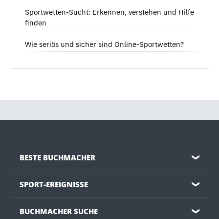
Sportwetten-Sucht: Erkennen, verstehen und Hilfe
finden
Wie seriös und sicher sind Online-Sportwetten?
BESTE BUCHMACHER
❯
SPORT-EREIGNISSE
❯
BUCHMACHER SUCHE
❯