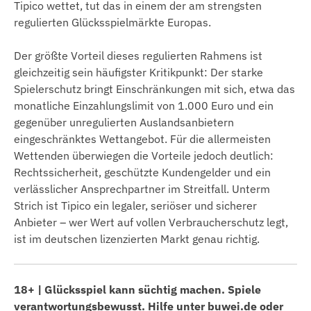
Tipico wettet, tut das in einem der am strengsten
regulierten Glücksspielmärkte Europas.
Der größte Vorteil dieses regulierten Rahmens ist
gleichzeitig sein häufigster Kritikpunkt: Der starke
Spielerschutz bringt Einschränkungen mit sich, etwa das
monatliche Einzahlungslimit von 1.000 Euro und ein
gegenüber unregulierten Auslandsanbietern
eingeschränktes Wettangebot. Für die allermeisten
Wettenden überwiegen die Vorteile jedoch deutlich:
Rechtssicherheit, geschützte Kundengelder und ein
verlässlicher Ansprechpartner im Streitfall. Unterm
Strich ist Tipico ein legaler, seriöser und sicherer
Anbieter – wer Wert auf vollen Verbraucherschutz legt,
ist im deutschen lizenzierten Markt genau richtig.
18+ | Glücksspiel kann süchtig machen. Spiele
verantwortungsbewusst. Hilfe unter buwei.de oder