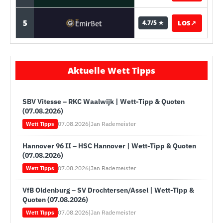
5
LOS
↗
4.7/5 ★
Aktuelle Wett Tipps
SBV Vitesse – RKC Waalwijk | Wett-Tipp & Quoten
(07.08.2026)
07.08.2026
|
Jan Rademeister
Wett Tipps
Hannover 96 II – HSC Hannover | Wett-Tipp & Quoten
(07.08.2026)
07.08.2026
|
Jan Rademeister
Wett Tipps
VfB Oldenburg – SV Drochtersen/Assel | Wett-Tipp &
Quoten (07.08.2026)
07.08.2026
|
Jan Rademeister
Wett Tipps