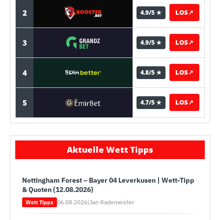
2
LOS
↗
4.9/5 ★
3
LOS
↗
4.9/5 ★
4
LOS
↗
4.8/5 ★
5
LOS
↗
4.7/5 ★
Aktuelle Wett Tipps
Nottingham Forest – Bayer 04 Leverkusen | Wett-Tipp
& Quoten (12.08.2026)
06.08.2026
|
Jan Rademeister
Wett Tipps