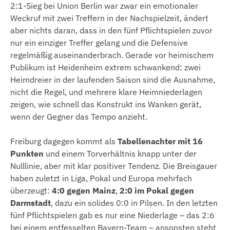
2:1-Sieg bei Union Berlin war zwar ein emotionaler
Weckruf mit zwei Treffern in der Nachspielzeit, ändert
aber nichts daran, dass in den fünf Pflichtspielen zuvor
nur ein einziger Treffer gelang und die Defensive
regelmäßig auseinanderbrach. Gerade vor heimischem
Publikum ist Heidenheim extrem schwankend: zwei
Heimdreier in der laufenden Saison sind die Ausnahme,
nicht die Regel, und mehrere klare Heimniederlagen
zeigen, wie schnell das Konstrukt ins Wanken gerät,
wenn der Gegner das Tempo anzieht.
Freiburg dagegen kommt als
Tabellenachter mit 16
Punkten
und einem Torverhältnis knapp unter der
Nulllinie, aber mit klar positiver Tendenz. Die Breisgauer
haben zuletzt in Liga, Pokal und Europa mehrfach
überzeugt:
4:0 gegen Mainz
,
2:0 im Pokal gegen
Darmstadt
, dazu ein solides 0:0 in Pilsen. In den letzten
fünf Pflichtspielen gab es nur eine Niederlage – das 2:6
bei einem entfesselten Bayern-Team – ansonsten steht