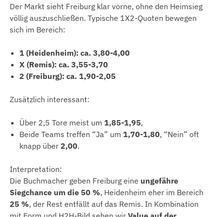
Der Markt sieht Freiburg klar vorne, ohne den Heimsieg
völlig auszuschließen. Typische 1X2-Quoten bewegen
sich im Bereich:
1 (Heidenheim): ca. 3,80-4,00
X (Remis): ca. 3,55-3,70
2 (Freiburg): ca. 1,90-2,05
Zusätzlich interessant:
Über 2,5 Tore meist um
1,85-1,95
,
Beide Teams treffen “Ja” um
1,70-1,80
, “Nein” oft
knapp über
2,00
.
Interpretation:
Die Buchmacher geben Freiburg eine
ungefähre
Siegchance um die 50 %
, Heidenheim eher im Bereich
25 %
, der Rest entfällt auf das Remis. In Kombination
mit Form und H2H-Bild sehen wir
Value auf der