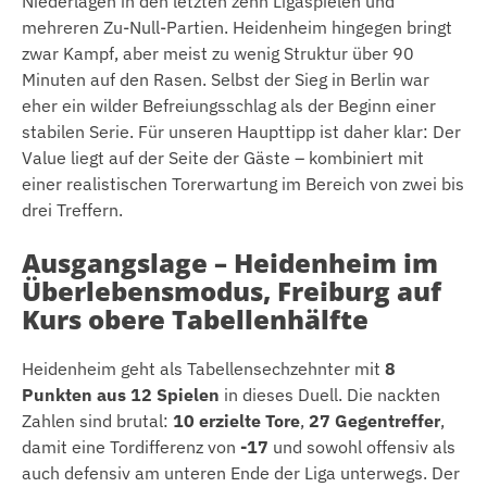
Niederlagen in den letzten zehn Ligaspielen und
mehreren Zu-Null-Partien. Heidenheim hingegen bringt
zwar Kampf, aber meist zu wenig Struktur über 90
Minuten auf den Rasen. Selbst der Sieg in Berlin war
eher ein wilder Befreiungsschlag als der Beginn einer
stabilen Serie. Für unseren Haupttipp ist daher klar: Der
Value liegt auf der Seite der Gäste – kombiniert mit
einer realistischen Torerwartung im Bereich von zwei bis
drei Treffern.
Ausgangslage – Heidenheim im
Überlebensmodus, Freiburg auf
Kurs obere Tabellenhälfte
Heidenheim geht als Tabellensechzehnter mit
8
Punkten aus 12 Spielen
in dieses Duell. Die nackten
Zahlen sind brutal:
10 erzielte Tore
,
27 Gegentreffer
,
damit eine Tordifferenz von
-17
und sowohl offensiv als
auch defensiv am unteren Ende der Liga unterwegs. Der