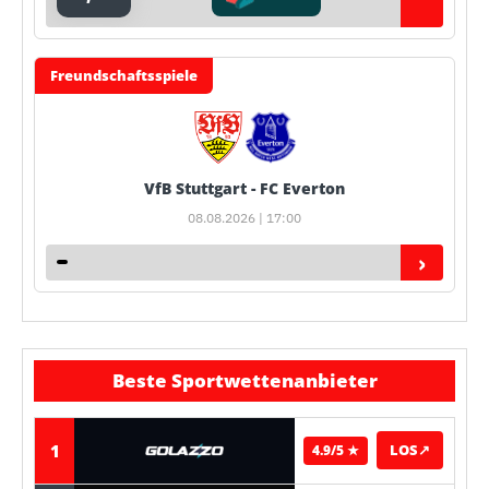
Freundschaftsspiele
VfB Stuttgart - FC Everton
08.08.2026 | 17:00
›
Beste Sportwettenanbieter
1
LOS
↗
4.9/5 ★