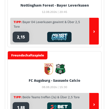
Nottingham Forest - Bayer Leverkusen
12.08.2026 | 20:45
TIPP:
Bayer 04 Leverkusen gewinnt & Über 2,5
Tore
›
2,15
Freundschaftsspiele
FC Augsburg - Sassuolo Calcio
08.08.2026 | 15:30
TIPP:
Beide Teams treffen (Ja) & Über 2,5 Tore
›
1,88