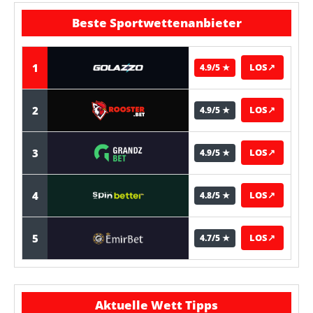
Beste Sportwettenanbieter
1
LOS
↗
4.9/5 ★
2
LOS
↗
4.9/5 ★
3
LOS
↗
4.9/5 ★
4
LOS
↗
4.8/5 ★
5
LOS
↗
4.7/5 ★
Aktuelle Wett Tipps