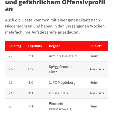
und gefährlichem Offensivprofil
an
Auch die Gäste kommen mit einer guten Bilanz nach
Niedersachsen und haben in den vergangenen Wochen
mehrfach ihre Aufstiegsreife angedeutet.
Spieltag
Ergebnis
Gegner
Spielort
27
3:1
Arminia Bielefeld
Heim
SpVgg Greuther
26
0:2
Auswärts
Fürth
25
1:0
1. FC Magdeburg
Heim
24
1:1
Holstein Kiel
Auswärts
Eintracht
23
3:1
Heim
Braunschweig