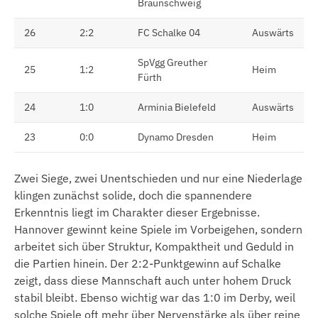
Braunschweig
26
2:2
FC Schalke 04
Auswärts
SpVgg Greuther
25
1:2
Heim
Fürth
24
1:0
Arminia Bielefeld
Auswärts
23
0:0
Dynamo Dresden
Heim
Zwei Siege, zwei Unentschieden und nur eine Niederlage
klingen zunächst solide, doch die spannendere
Erkenntnis liegt im Charakter dieser Ergebnisse.
Hannover gewinnt keine Spiele im Vorbeigehen, sondern
arbeitet sich über Struktur, Kompaktheit und Geduld in
die Partien hinein. Der 2:2-Punktgewinn auf Schalke
zeigt, dass diese Mannschaft auch unter hohem Druck
stabil bleibt. Ebenso wichtig war das 1:0 im Derby, weil
solche Spiele oft mehr über Nervenstärke als über reine