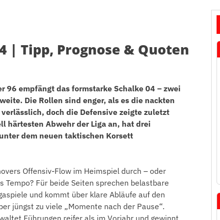
4 | Tipp, Prognose & Quoten
 96 empfängt das formstarke Schalke 04 – zwei
weite. Die Rollen sind enger, als es die nackten
erlässlich, doch die Defensive zeigte zuletzt
ll härtesten Abwehr der Liga an, hat drei
 unter dem neuen taktischen Korsett
novers Offensiv-Flow im Heimspiel durch – oder
das Tempo? Für beide Seiten sprechen belastbare
Ligaspiele und kommt über klare Abläufe auf den
 aber jüngst zu viele „Momente nach der Pause“.
rwaltet Führungen reifer als im Vorjahr und gewinnt