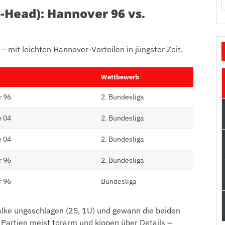
-Head): Hannover 96 vs.
– mit leichten Hannover-Vorteilen in jüngster Zeit.
Wettbewerb
r 96
2. Bundesliga
e 04
2. Bundesliga
e 04
2. Bundesliga
r 96
2. Bundesliga
r 96
Bundesliga
halke ungeschlagen (2S, 1U) und gewann die beiden
 Partien meist torarm und kippen über Details –