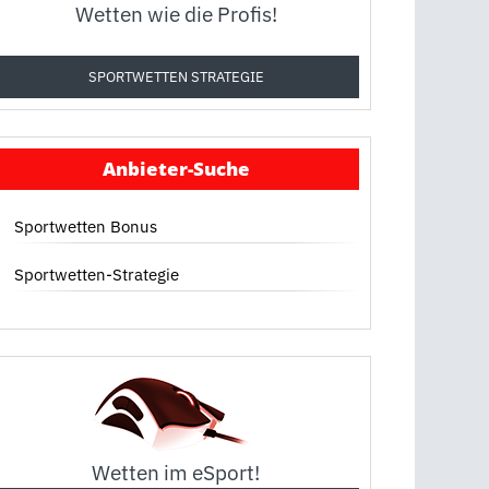
Wetten wie die Profis!
SPORTWETTEN STRATEGIE
Anbieter-Suche
Sportwetten Bonus
Sportwetten-Strategie
Wetten im eSport!