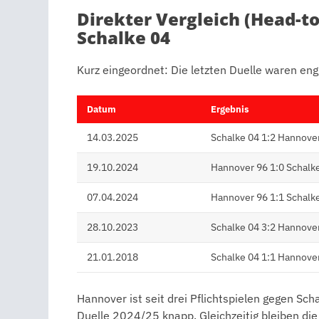
Direkter Vergleich (Head-to
Schalke 04
Kurz eingeordnet: Die letzten Duelle waren eng 
Datum
Ergebnis
14.03.2025
Schalke 04 1:2 Hannove
19.10.2024
Hannover 96 1:0 Schalk
07.04.2024
Hannover 96 1:1 Schalk
28.10.2023
Schalke 04 3:2 Hannove
21.01.2018
Schalke 04 1:1 Hannove
Hannover ist seit drei Pflichtspielen gegen Sc
Duelle 2024/25 knapp. Gleichzeitig bleiben die