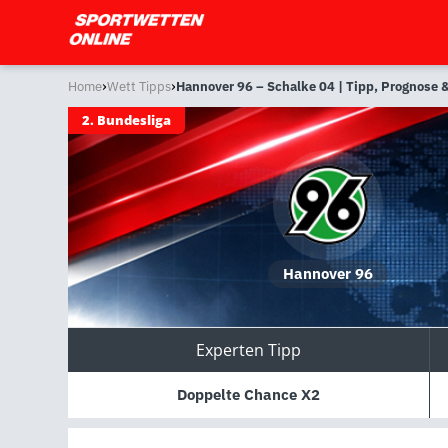
›
›
Home
Wett Tipps
Hannover 96 – Schalke 04 | Tipp, Prognose
2. Bundesliga
Hannover 96
Experten Tipp
Doppelte Chance X2