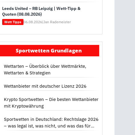
Leeds United – RB Leipzig | Wett-Tipp &
Quoten (08.08.2026)
06.08.2026
|
Jan Rademeister
Wett Tipps
Sportwetten Grundlagen
Wettarten – Überblick über Wettmärkte,
Wettarten & Strategien
Wettanbieter mit deutscher Lizenz 2026
Krypto Sportwetten – Die besten Wettanbieter
mit Kryptowährung
Sportwetten in Deutschland: Rechtslage 2026
– was legal ist, was nicht, und was das für
dich bedeutet