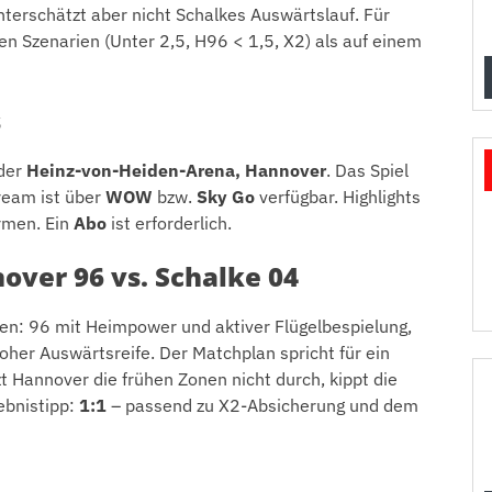
nterschätzt aber nicht Schalkes Auswärtslauf. Für
rten Szenarien (Unter 2,5, H96 < 1,5, X2) als auf einem
s
der
Heinz-von-Heiden-Arena, Hannover
. Das Spiel
tream ist über
WOW
bzw.
Sky Go
verfügbar. Highlights
rmen. Ein
Abo
ist erforderlich.
over 96 vs. Schalke 04
en: 96 mit Heimpower und aktiver Flügelbespielung,
hoher Auswärtsreife. Der Matchplan spricht für ein
tzt Hannover die frühen Zonen nicht durch, kippt die
ebnistipp:
1:1
– passend zu X2-Absicherung und dem