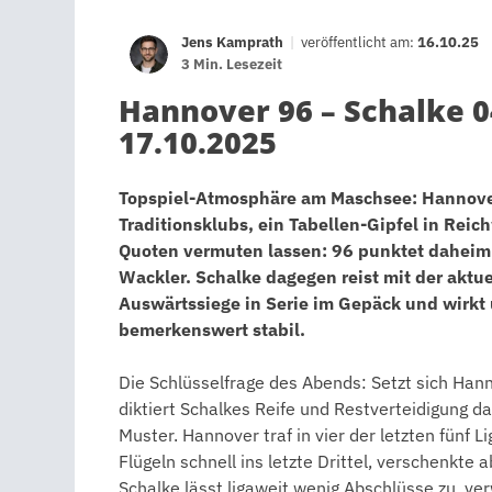
Jens Kamprath
|
veröffentlicht am:
16.10.25
3 Min. Lesezeit
Hannover 96 – Schalke 0
17.10.2025
Topspiel-Atmosphäre am Maschsee: Hannover
Traditionsklubs, ein Tabellen-Gipfel in Reich
Quoten vermuten lassen: 96 punktet daheim v
Wackler. Schalke dagegen reist mit der aktue
Auswärtssiege in Serie im Gepäck und wirkt
bemerkenswert stabil.
Die Schlüsselfrage des Abends: Setzt sich Han
diktiert Schalkes Reife und Restverteidigung 
Muster. Hannover traf in vier der letzten fünf 
Flügeln schnell ins letzte Drittel, verschenkte
Schalke lässt ligaweit wenig Abschlüsse zu, ve