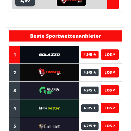
Beste Sportwettenanbieter
1
LOS
↗
4.9/5 ★
2
LOS
↗
4.9/5 ★
3
LOS
↗
4.9/5 ★
4
LOS
↗
4.8/5 ★
5
LOS
↗
4.7/5 ★