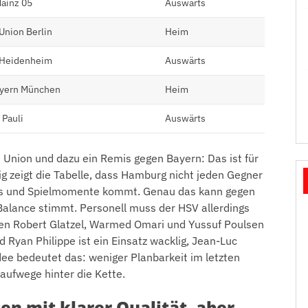
ainz 05
Auswärts
 Union Berlin
Heim
 Heidenheim
Auswärts
yern München
Heim
 Pauli
Auswärts
 Union und dazu ein Remis gegen Bayern: Das ist für
ig zeigt die Tabelle, dass Hamburg nicht jeden Gegner
rds und Spielmomente kommt. Genau das kann gegen
Balance stimmt. Personell muss der HSV allerdings
tehen Robert Glatzel, Warmed Omari und Yussuf Poulsen
d Ryan Philippe ist ein Einsatz wacklig, Jean-Luc
idee bedeutet das: weniger Planbarkeit im letzten
Laufwege hinter die Kette.
n mit klarer Qualität, aber