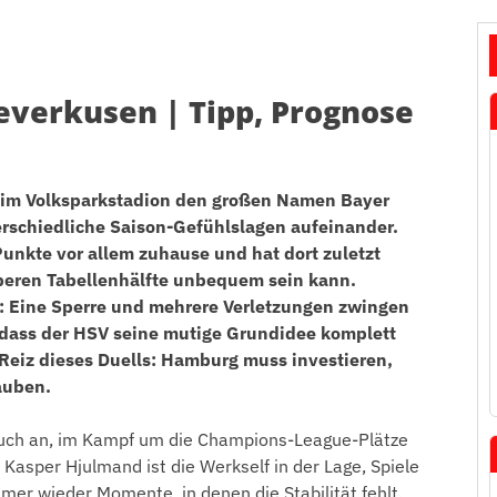
everkusen | Tipp, Prognose
im Volksparkstadion den großen Namen Bayer
erschiedliche Saison-Gefühlslagen aufeinander.
unkte vor allem zuhause und hat dort zuletzt
oberen Tabellenhälfte unbequem sein kann.
t: Eine Sperre und mehrere Verletzungen zwingen
 dass der HSV seine mutige Grundidee komplett
 Reiz dieses Duells: Hamburg muss investieren,
auben.
ruch an, im Kampf um die Champions-League-Plätze
 Kasper Hjulmand ist die Werkself in der Lage, Spiele
mer wieder Momente, in denen die Stabilität fehlt.