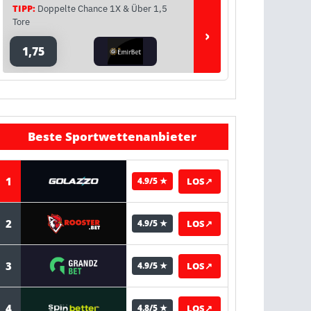
TIPP:
Doppelte Chance 1X & Über 1,5
Tore
›
1,75
Beste Sportwettenanbieter
1
LOS
↗
4.9/5 ★
2
LOS
↗
4.9/5 ★
3
LOS
↗
4.9/5 ★
4
LOS
↗
4.8/5 ★