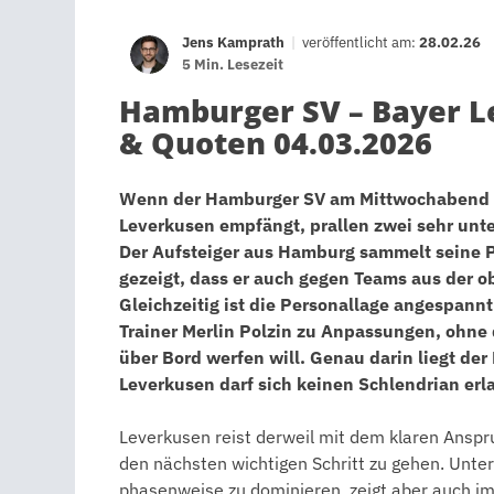
Jens Kamprath
|
veröffentlicht am:
28.02.26
5 Min. Lesezeit
Hamburger SV – Bayer L
& Quoten 04.03.2026
Wenn der Hamburger SV am Mittwochabend 
Leverkusen empfängt, prallen zwei sehr unt
Der Aufsteiger aus Hamburg sammelt seine P
gezeigt, dass er auch gegen Teams aus der 
Gleichzeitig ist die Personallage angespann
Trainer Merlin Polzin zu Anpassungen, ohne
über Bord werfen will. Genau darin liegt der
Leverkusen darf sich keinen Schlendrian erl
Leverkusen reist derweil mit dem klaren Ansp
den nächsten wichtigen Schritt zu gehen. Unter
phasenweise zu dominieren, zeigt aber auch im