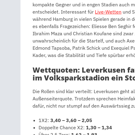
kompakte Gegner und in engen Stadien auch mal 
entscheidet. Interessant für
Live-Wetten
und Sp
während Hamburg in vielen Spielen gerade in de
es ebenfalls Fragezeichen: Eliesse Ben Seghir
Ibrahim Maza und Christian Koufane sind zwar 
unwahrscheinlich für die Startelf, und auch Axel
Edmond Tapsoba, Patrik Schick und Exequiel Pa
Kader, was die Stabilität und Tiefe spürbar er
Wettquoten: Leverkusen fav
im Volksparkstadion ein St
Die Rollen sind klar verteilt: Leverkusen geht 
Außenseiterquote. Trotzdem sprechen Heimfa
dafür, nicht nur stumpf auf den Auswärtssieg z
1X2:
3,40 – 3,60 – 2,05
Doppelte Chance X2:
1,30 – 1,34
Über 2,5 Tore:
1,62 – 1,93