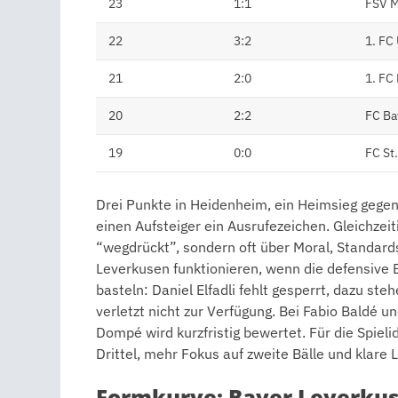
23
1:1
FSV M
22
3:2
1. FC
21
2:0
1. FC
20
2:2
FC Ba
19
0:0
FC St.
Drei Punkte in Heidenheim, ein Heimsieg gegen
einen Aufsteiger ein Ausrufezeichen. Gleichzeit
“wegdrückt”, sondern oft über Moral, Standa
Leverkusen funktionieren, wenn die defensive 
basteln: Daniel Elfadli fehlt gesperrt, dazu s
verletzt nicht zur Verfügung. Bei Fabio Baldé un
Dompé wird kurzfristig bewertet. Für die Spiel
Drittel, mehr Fokus auf zweite Bälle und klare 
Formkurve: Bayer Leverkuse