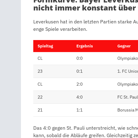
nicht immer konstant über
Leverkusen hat in den letzten Partien starke A
enge Spiele verarbeiten.
Spieltag
Ergebnis
Gegner
CL
0:0
Olympiako
23
0:1
1. FC Unio
CL
2:0
Olympiako
22
4:0
FC St. Paul
21
1:1
Borussia 
Das 4:0 gegen St. Pauli unterstreicht, wie schn
kann, sobald die Abläufe greifen. Gleichzeitig z