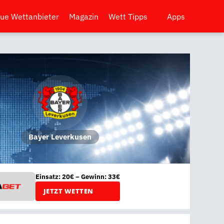
ue Wettanbieter
Magazin
Wett Tipps
Apps
Bayer Leverkusen
Einsatz: 20€ – Gewinn: 33€
JETZT WETTEN